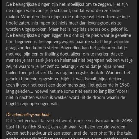
De belangrijkste dingen zijn het moeilijkst om te zeggen. Het zijn
de dingen waarvoor je je schaamt, omdat woorden ze kleiner
maken. Woorden doen dingen die onbegrensd leken toen ze in je
hoofd zaten, inkrimpen tot niets meer dan levensgroot als ze
worden uitgesproken. Maar het is nog iets anders ook, geloof ik.
De belangrijkste dingen liggen te dicht bij de plek waar je geheime
hart begraven is, het zijn wegwijzers naar de schat die je vijanden
graag zouden komen stelen. Bovendien kan het gebeuren dat je
met veel pijn een onthulling doet, alleen om te merken dat de
mensen je raar aankijken en helemaal niet begrepen hebben wat je
zei, of waarom je het zelf zo belangrijk vond dat je bijna moest
huilen toen je het zei. Dat is nog het ergste, denk ik. Wanneer het
geheim binnenin opgesloten blijft. Ik was twaalf, bijna dertien,
toen ik voor het eerst een dood mens zag. Het gebeurde in 1960,
lang geleden… hoewel het me soms niet eens zo lang lijkt. Vooral
niet in nachten waarin ik wakker word uit de droom waarin de
hagel in zijn open ogen valt.
De ademhalingsmethode
Dit is het verhaal dat verteld wordt door een advocaat in de 249B
East Thirty-fifth Street, een club waar verhalen verteld worden.
Boven het haardvuur zit een steen, met de inscriptie: “It’s the tale,