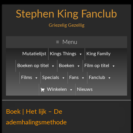
Stephen King Fanclub
Griezelig Gezellig
Menu
Mutatielijst
Kings Things
King Family
Boeken op titel
Boeken
Film op titel
Films
Specials
Fans
Fanclub
Winkelen
Nieuws
Boek | Het lijk – De
ademhalingsmethode