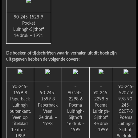
90-245-1528-9
Pocket
Luitingh-Sijthoff
1e druk – 1991
De boeken of tijdschriften waarin verhalen uit dit boek zijn
uitgegeven hebben de volgende covers:
90-245-
–
–
–
90-245-
1599-8
90-245-
90-245-
90-245-
5207-9
Paperback
1599-8
2298-6
2298-6
978-90-
Luitingh
Paperback
Poema
Poema
245-
buitenkant,
Veen
Luitingh-
Luitingh-
5207-8
Veen op
2e druk –
Sijthoff
Sijthoff
Poema
titelblad
1993
1e druk –
4e druk
Luitingh-
1e druk –
1995
– 1999
Sijthoff
1989
8e druk –