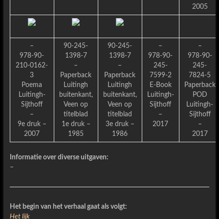
2005
–
90-245-
90-245-
–
–
978-90-
1398-7
1398-7
978-90-
978-90-
210-0162-
–
–
245-
245-
3
Paperback
Paperback
7599-2
7824-5
Poema
Luitingh
Luitingh
E-Book
Paperback
Luitingh-
buitenkant,
buitenkant,
Luitingh-
POD
Sijthoff
Veen op
Veen op
Sijthoff
Luitingh-
–
titelblad
titelblad
–
Sijthoff
9e druk –
1e druk –
3e druk –
2017
–
2007
1985
1986
2017
Informatie over diverse uitgaven:
–
Het begin van het verhaal gaat als volgt:
Het lijk