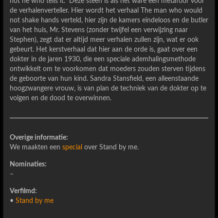
not he who tells it.” Deze steen is als het ware een metafoor voor
de verhalenverteller. Hier wordt het verhaal The man who would
not shake hands verteld, hier zijn de kamers eindeloos en de butler
van het huis, Mr. Stevens (zonder twijfel een verwijzing naar
Stephen), zegt dat er altijd meer verhalen zullen zijn, wat er ook
gebeurt. Het kerstverhaal dat hier aan de orde is, gaat over een
dokter in de jaren 1930, die een speciale ademhalingsmethode
ontwikkelt om te voorkomen dat moeders zouden sterven tijdens
de geboorte van hun kind. Sandra Stansfield, een alleenstaande
hoogzwangere vrouw, is van plan de techniek van de dokter op te
volgen en de dood te overwinnen.
Overige informatie:
We maakten een
special
over Stand by me.
Nominaties:
–
Verfilmd:
•
Stand by me