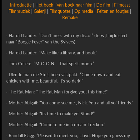
Introductie
|
Het boek
|
Van boek naar film
|
De film
|
Filmcast
Filmmuziek
|
Galerij
|
Filmquotes
|
Op media
|
Feiten en foutjes
|
Remake
· Harold Lauder: “Don’t mess with my disco!” (terwijl hij luistert
naar “Boogie Fever” van the Sylvers)
· Harold Lauder: “Make like a library, and book.”
· Tom Cullen: “M-O-O-N… That spells moon.”
· IJlende man die Stu’s been vastpakt: “Come down and eat
chicken with me, beautiful. It’s so dark!”
· The Rat Man: “The Rat Man forgive you, this time!”
· Mother Abigail: “You come see me , Nick. You and all yo’ friends.”
· Mother Abigail: “Its time to make yo’ Stand!”
· Mother Abigail: “Come to me in a dream I reckon.”
· Randall Flagg: “Pleased to meet you, Lloyd. Hope you guess my