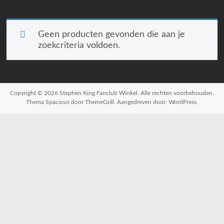
Geen producten gevonden die aan je
zoekcriteria voldoen.
Copyright © 2026
Stephen King Fanclub Winkel
. Alle rechten voorbehouden.
Thema
Spacious
door ThemeGrill. Aangedreven door:
WordPress
.