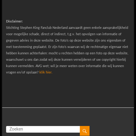
Disclaimer:
Stichting Stephen King Fanclub Nederland aanvaardt geen enkele aansprakelijkheid
voor mogelijke schade, direct of indirect, t.g.v. het opvolgen van informatie of
gegeven advies in deze website. De foto’s op deze website zijn ons eigendom of
met toestemming geplaatst. Er zijn foto’s waarvan wij de rechtmatige eigenaar niet
hebben kunnen achterhalen: mocht u rechten hebben op een foto op deze website,
waarschuwt u ons dan zodat wij deze kunnen verwijderen of uw copyright hierbij
kunnen vermelden. AVG wet; wil je meer weten over informatie die wij kunnen
vragen en/of opslaan?
klik hier.