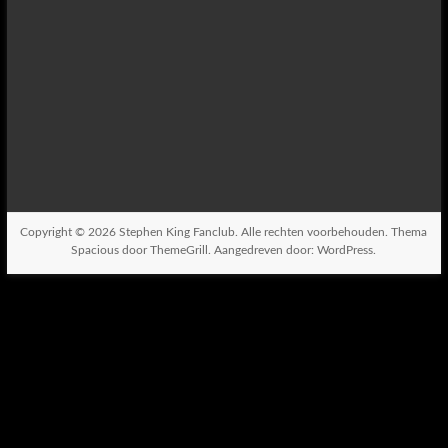
Copyright © 2026
Stephen King Fanclub
. Alle rechten voorbehouden. Thema
Spacious
door ThemeGrill. Aangedreven door:
WordPress
.