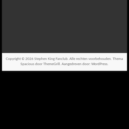
Copyright © 2026
Stephen King Fanclub
. Alle rechten voorbehouden. Thema
Spacious
door ThemeGrill. Aangedreven door:
WordPress
.