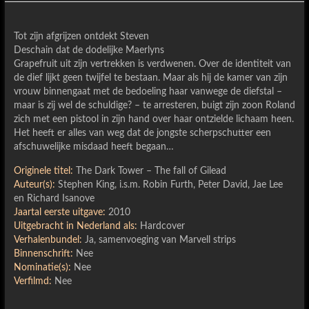
Tot zijn afgrijzen ontdekt Steven
Deschain dat de dodelijke Maerlyns
Grapefruit uit zijn vertrekken is verdwenen. Over de identiteit van
de dief lijkt geen twijfel te bestaan. Maar als hij de kamer van zijn
vrouw binnengaat met de bedoeling haar vanwege de diefstal –
maar is zij wel de schuldige? – te arresteren, buigt zijn zoon Roland
zich met een pistool in zijn hand over haar ontzielde lichaam heen.
Het heeft er alles van weg dat de jongste scherpschutter een
afschuwelijke misdaad heeft begaan…
Originele titel:
The Dark Tower – The fall of Gilead
Auteur(s):
Stephen King, i.s.m. Robin Furth, Peter David, Jae Lee
en Richard Isanove
Jaartal eerste uitgave:
2010
Uitgebracht in Nederland als:
Hardcover
Verhalenbundel:
Ja, samenvoeging van Marvell strips
Binnenschrift:
Nee
Nominatie(s):
Nee
Verfilmd:
Nee