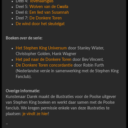
Deel 4:
Tovenaarsglas
Deel 5:
Wolven van de C
w
alla
Deel 6:
Een lied van Susannah
Deel 7:
De Donkere Toren
De wind door het sleutelgat
Boeken
over
de serie:
Het Stephen King Universum
door Stanley Wiater,
Christopher Golden, Hank Wagner
Het pad naar de Donkere Toren
door Bev Vincent.
De Donkere Toren concordantie
door Robin Furth
(Nederlandse versie in samenwerking met de Stephen King
Fanclub).
Overige informatie:
Kunstenaar Darek maakt de illustraties voor de Poolse uitgever
van Stephen King boeken en werkt daar samen met de Poolse
fanclub. We kregen permissie enkele van deze illustraties te
plaatsen:
je vindt ze hier
!
–