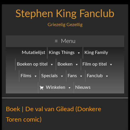
Stephen King Fanclub
Griezelig Gezellig
Menu
Mutatielijst
Kings Things
King Family
Boeken op titel
Boeken
Film op titel
Films
Specials
Fans
Fanclub
Winkelen
Nieuws
Boek | De val van Gilead (Donkere
Toren comic)