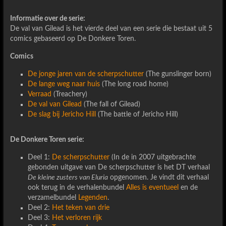
Informatie over de serie:
De val van Gilead is het vierde deel van een serie die bestaat uit 5
comics gebaseerd op De Donkere Toren.
Comics
De jonge jaren van de scherpschutter
(The gunslinger born)
De lange weg naar huis
(The long road home)
Verraad
(Treachery)
De val van Gilead
(The fall of Gilead)
De slag bij Jericho Hill
(The battle of Jericho Hill)
De Donkere Toren serie:
Deel 1:
De scherpschutter
(In de in 2007 uitgebrachte
gebonden uitgave van De scherpschutter is het DT verhaal
De kleine zusters van Eluria
opgenomen. Je vindt dit verhaal
ook terug in de verhalenbundel
Alles is eventueel
en de
verzamelbundel
Legenden
.
Deel 2:
Het teken van drie
Deel 3:
Het verloren rijk