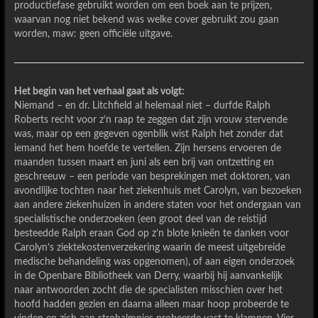
productiefase gebruikt worden om een boek aan te prijzen,
waarvan nog niet bekend was welke cover gebruikt zou gaan
worden, maw: geen officiële uitgave.
Het begin van het verhaal gaat als volgt:
Niemand – en dr. Litchfield al helemaal niet – durfde Ralph
Roberts recht voor z’n raap te zeggen dat zijn vrouw stervende
was, maar op een gegeven ogenblik wist Ralph het zonder dat
iemand het hem hoefde te vertellen. Zijn hersens ervoeren de
maanden tussen maart en juni als een brij van ontzetting en
geschreeuw – een periode van besprekingen met doktoren, van
avondlijke tochten naar het ziekenhuis met Carolyn, van bezoeken
aan andere ziekenhuizen in andere staten voor het ondergaan van
specialistische onderzoeken (een groot deel van de reistijd
besteedde Ralph eraan God op z’n blote knieën te danken voor
Carolyn’s ziektekostenverzekering waarin de meest uitgebreide
medische behandeling was opgenomen), of aan eigen onderzoek
in de Openbare Bibliotheek van Derry, waarbij hij aanvankelijk
naar antwoorden zocht die de specialisten misschien over het
hoofd hadden gezien en daarna alleen maar hoop probeerde te