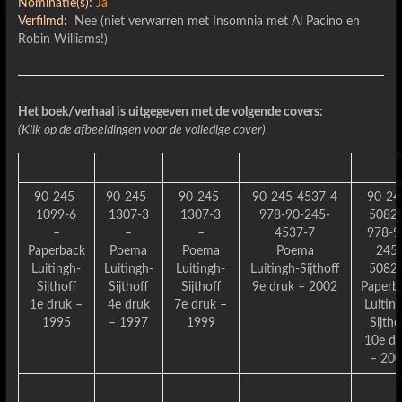
Nominatie(s):
Ja
Verfilmd:
Nee (niet verwarren met Insomnia met Al Pacino en
Robin Williams!)
Het boek/verhaal is uitgegeven met de volgende covers:
(Klik op de afbeeldingen voor de volledige cover)
90-245-
90-245-
90-245-
90-245-4537-4
90-24
1099-6
1307-3
1307-3
978-90-245-
5082
–
–
–
4537-7
978-9
Paperback
Poema
Poema
Poema
245
Luitingh-
Luitingh-
Luitingh-
Luitingh-Sijthoff
5082
Sijthoff
Sijthoff
Sijthoff
9e druk – 2002
Paperb
1e druk –
4e druk
7e druk –
Luitin
1995
– 1997
1999
Sijtho
10e dr
– 20