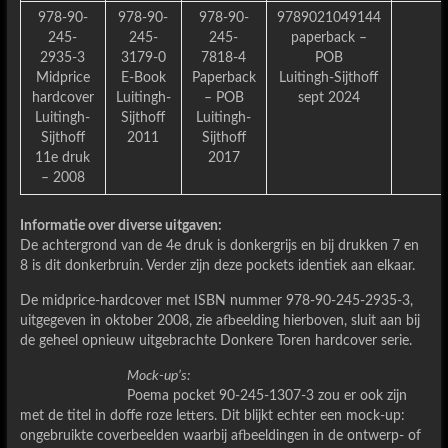
978-90-
978-90-
978-90-
9789021049144
245-
245-
245-
paperback –
2935-3
3179-0
7818-4
POB
Midprice
E-Book
Paperback
Luitingh-Sijthoff
hardcover
Luitingh-
– POB
sept 2024
Luitingh-
Sijthoff
Luitingh-
Sijthoff
2011
Sijthoff
11e druk
2017
– 2008
Informatie over diverse uitgaven:
De achtergrond van de 4e druk is donkergrijs en bij drukken 7 en
8 is dit donkerbruin. Verder zijn deze pockets identiek aan elkaar.
De midprice-hardcover met ISBN nummer 978-90-245-2935-3,
uitgegeven in oktober 2008, zie afbeelding hierboven, sluit aan bij
de geheel opnieuw uitgebrachte Donkere Toren hardcover serie.
Mock-up’s:
Poema pocket 90-245-1307-3 zou er ook zijn
met de titel in doffe roze letters. Dit blijkt echter een mock-up:
ongebruikte coverbeelden waarbij afbeeldingen in de ontwerp- of