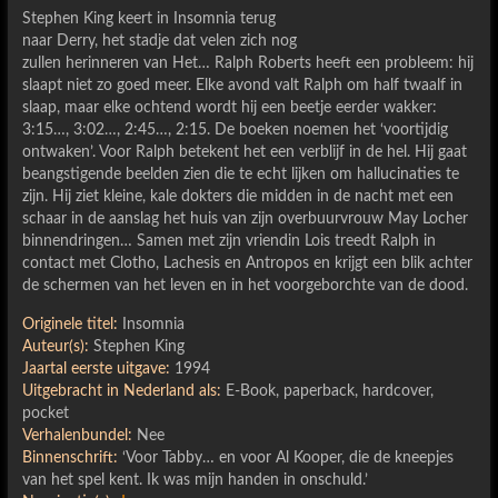
Stephen King keert in Insomnia terug
naar Derry, het stadje dat velen zich nog
zullen herinneren van Het… Ralph Roberts heeft een probleem: hij
slaapt niet zo goed meer. Elke avond valt Ralph om half twaalf in
slaap, maar elke ochtend wordt hij een beetje eerder wakker:
3:15…, 3:02…, 2:45…, 2:15. De boeken noemen het ‘voortijdig
ontwaken’. Voor Ralph betekent het een verblijf in de hel. Hij gaat
beangstigende beelden zien die te echt lijken om hallucinaties te
zijn. Hij ziet kleine, kale dokters die midden in de nacht met een
schaar in de aanslag het huis van zijn overbuurvrouw May Locher
binnendringen… Samen met zijn vriendin Lois treedt Ralph in
contact met Clotho, Lachesis en Antropos en krijgt een blik achter
de schermen van het leven en in het voorgeborchte van de dood.
Originele titel:
Insomnia
Auteur(s):
Stephen King
Jaartal eerste uitgave:
1994
Uitgebracht in Nederland als:
E-Book, paperback, hardcover,
pocket
Verhalenbundel:
Nee
Binnenschrift:
‘Voor Tabby… en voor Al Kooper, die de kneepjes
van het spel kent. Ik was mijn handen in onschuld.’