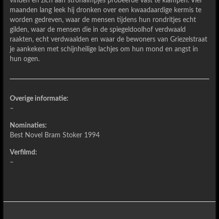
vinden en zich aan strohalmpjes probeerde vast te klampen. Vier
maanden lang leek hij dronken over een kwaadaardige kermis te
worden gedreven, waar de mensen tijdens hun rondritjes echt
gilden, waar de mensen die in de spiegeldoolhof verdwaald
raakten, echt verdwaalden en waar de bewoners van Griezelstraat
je aankeken met schijnheilige lachjes om hun mond en angst in
hun ogen.
Overige informatie:
–
Nominaties:
Best Novel Bram Stoker 1994
Verfilmd:
–