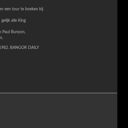
m een tour te boeken bij
elijk alle King
an Paul Bunyon,
s.
ber 1982. BANGOR DAILY