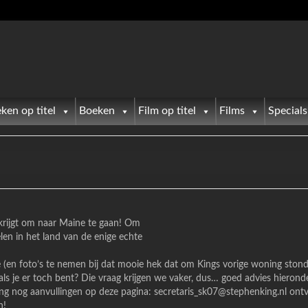
ken op titel
Boeken
Film op titel
Films
Specials
 krijgt om naar Maine te gaan! Om
len in het land van de enige echte
kje (en foto’s te nemen bij dat mooie hek dat om Kings vorige woning sto
ls je er toch bent? Die vraag krijgen we vaker, dus… goed advies hierond
ring nog aanvullingen op deze pagina: secretaris_sk07@stephenking.nl on
n!