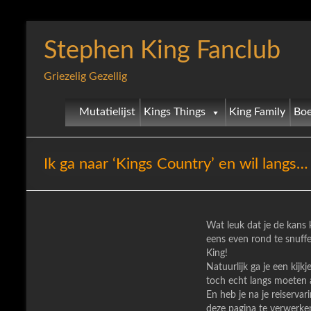
Stephen King Fanclub
Griezelig Gezellig
Mutatielijst
Kings Things
King Family
Boe
Ik ga naar ‘Kings Country’ en wil langs…
Wat leuk dat je de kans
eens even rond te snuffe
King!
Natuurlijk ga je een kij
toch echt langs moeten a
En heb je na je reiserva
deze pagina te verwerke