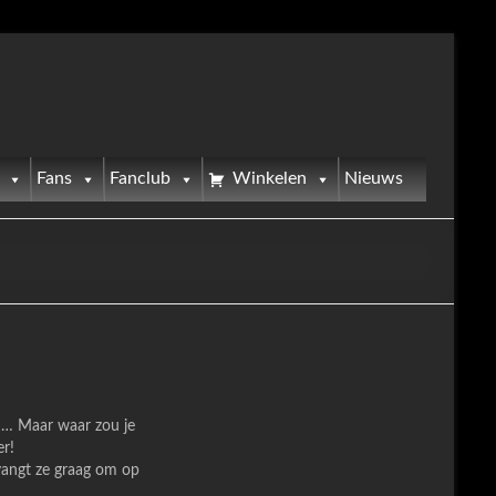
Fans
Fanclub
Winkelen
Nieuws
nd… Maar waar zou je
er!
tvangt ze graag om op