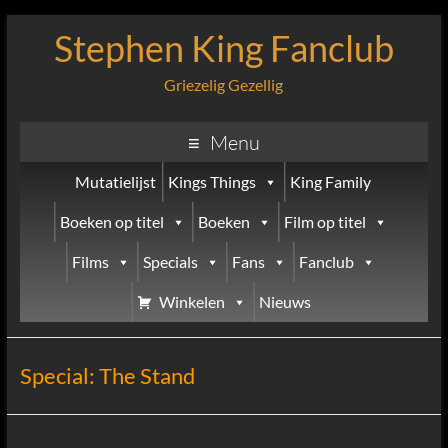
Stephen King Fanclub
Griezelig Gezellig
Menu
Mutatielijst
Kings Things
King Family
Boeken op titel
Boeken
Film op titel
Films
Specials
Fans
Fanclub
Winkelen
Nieuws
Special: The Stand