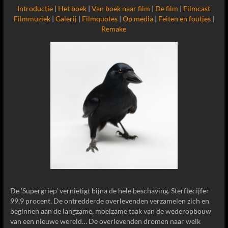
Introductie
|
Het boek
|
Van boek naar film
|
De film
|
Filmcast
Filmmuziek
|
Galerij
|
Filmquotes
|
Op media
|
Feiten en foutjes
|
Remake
De ‘Supergriep’ vernietigt bijna de hele beschaving. Sterftecijfer
99,9 procent. De ontredderde overlevenden verzamelen zich en
beginnen aan de langzame, moeizame taak van de wederopbouw
van een nieuwe wereld… De overlevenden dromen naar welk