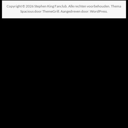
Copyright © 2026
Stephen King Fanclub
. Alle rechten voorbehouden. Thema
Spacious
door ThemeGrill. Aangedreven door:
WordPress
.