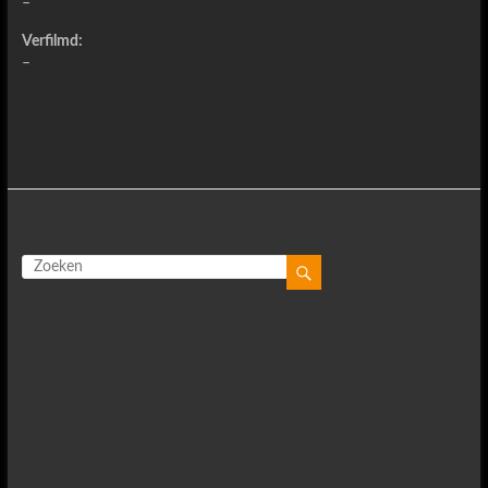
–
Verfilmd:
–