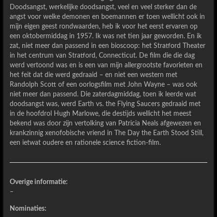
Doodsangst, werkelijke doodsangst, veel en veel sterker dan de
angst voor welke demonen en boemannen er toen wellicht ook in
mijn eigen geest rondwaarden, heb ik voor het eerst ervaren op
een oktobermiddag in 1957. Ik was net tien jaar geworden. En ik
zat, niet meer dan passend in een bioscoop: het Stratford Theater
in het centrum van Stratford, Connecticut. De film die die dag
werd vertoond was en is een van mijn allergrootste favorieten en
het feit dat die werd gedraaid – en niet een western met
Randolph Scott of een oorlogsfilm met John Wayne – was ook
niet meer dan passend. Die zaterdagmiddag, toen ik leerde wat
doodsangst was, werd Earth vs. the Flying Saucers gedraaid met
in de hoofdrol Hugh Marlowe, die destijds wellicht het meest
bekend was door zijn vertolking van Patricia Neals afgewezen en
krankzinnig xenofobische vriend in The Day the Earth Stood Still,
een ietwat oudere en rationele science fiction-film.
Overige informatie:
–
Nominaties: