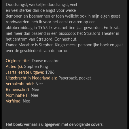
Doodsangst, werkelijke doodsangst, veel
en veel sterker dan de angst voor welke
demonen en boemannen er toen wellicht ook in mijn eigen geest
rondwaarden, heb ik voor het eerst ervaren op een
oktobermiddag in 1957. Ik was net tien jaar geworden. En ik zat,
niet meer dan passend in een bioscoop: het Stratford Theater in
het centrum van Stratford, Connecticut.
Dance Macabre is Stephen King’s meest persoonlijke boek en gaat
over de geschiedenis van de horror.
Originele titel:
Danse macabre
Auteur(s):
Stephen King
Jaartal eerste uitgave:
1986
Uitgebracht in Nederland als:
Paperback, pocket
Verhalenbundel:
Nee
Binnenschrift:
Nee
Nominatie(s):
Nee
Verfilmd:
Nee
Het boek/verhaal is uitgegeven met de volgende covers: