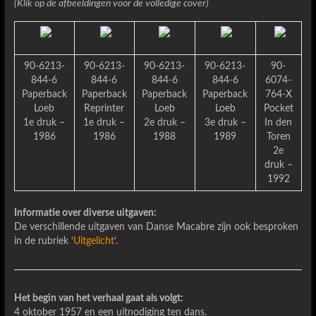
(Klik op de afbeeldingen voor de volledige cover)
90-6213-
90-6213-
90-6213-
90-6213-
90-
844-6
844-6
844-6
844-6
6074-
Paperback
Paperback
Paperback
Paperback
764-X
Loeb
Reprinter
Loeb
Loeb
Pocket
1e druk –
1e druk –
2e druk –
3e druk –
In den
1986
1986
1988
1989
Toren
2e
druk –
1992
Informatie over diverse uitgaven:
De verschillende uitgaven van Danse Macabre zijn ook besproken
in de rubriek ‘
Uitgelicht
‘.
Het begin van het verhaal gaat als volgt:
4 oktober 1957 en een uitnodiging ten dans.