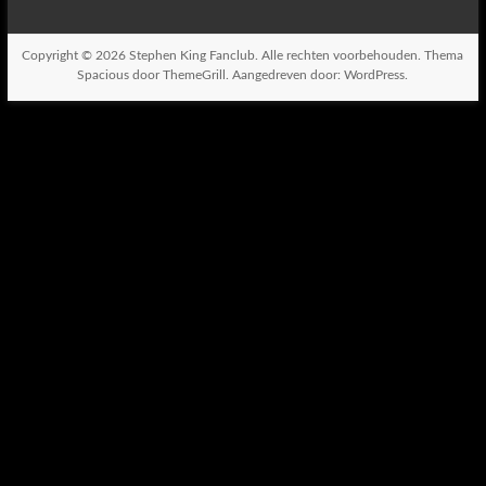
Copyright © 2026
Stephen King Fanclub
. Alle rechten voorbehouden. Thema
Spacious
door ThemeGrill. Aangedreven door:
WordPress
.