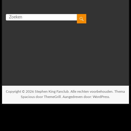
Copyright © 2026
Stephen King Fanclub
. Alle rechten voorbehouden. Thema
Spacious
door ThemeGrill. Aangedreven door:
WordPress
.