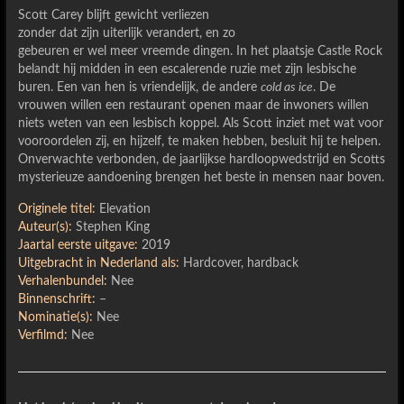
Scott Carey blijft gewicht verliezen
zonder dat zijn uiterlijk verandert, en zo
gebeuren er wel meer vreemde dingen. In het plaatsje Castle Rock
belandt hij midden in een escalerende ruzie met zijn lesbische
buren. Een van hen is vriendelijk, de andere
cold as ice
. De
vrouwen willen een restaurant openen maar de inwoners willen
niets weten van een lesbisch koppel. Als Scott inziet met wat voor
vooroordelen zij, en hijzelf, te maken hebben, besluit hij te helpen.
Onverwachte verbonden, de jaarlijkse hardloopwedstrijd en Scotts
mysterieuze aandoening brengen het beste in mensen naar boven.
Originele titel:
Elevation
Auteur(s):
Stephen King
Jaartal eerste uitgave:
2019
Uitgebracht in Nederland als:
Hardcover, hardback
Verhalenbundel:
Nee
Binnenschrift:
–
Nominatie(s):
Nee
Verfilmd:
Nee