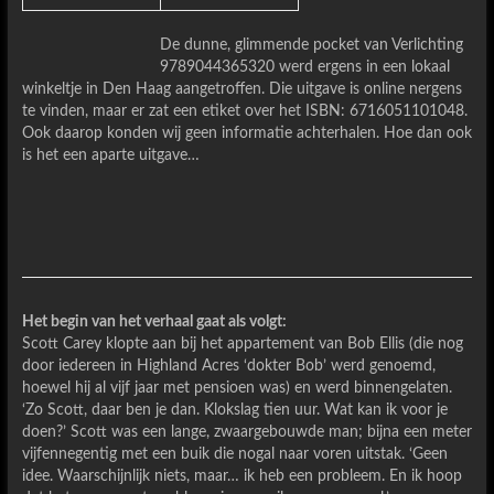
De dunne, glimmende pocket van Verlichting
9789044365320 werd ergens in een lokaal
winkeltje in Den Haag aangetroffen. Die uitgave is online nergens
te vinden, maar er zat een etiket over het ISBN: 6716051101048.
Ook daarop konden wij geen informatie achterhalen. Hoe dan ook
is het een aparte uitgave…
Het begin van het verhaal gaat als volgt:
Scott Carey klopte aan bij het appartement van Bob Ellis (die nog
door iedereen in Highland Acres ‘dokter Bob’ werd genoemd,
hoewel hij al vijf jaar met pensioen was) en werd binnengelaten.
‘Zo Scott, daar ben je dan. Klokslag tien uur. Wat kan ik voor je
doen?’ Scott was een lange, zwaargebouwde man; bijna een meter
vijfennegentig met een buik die nogal naar voren uitstak. ‘Geen
idee. Waarschijnlijk niets, maar… ik heb een probleem. En ik hoop