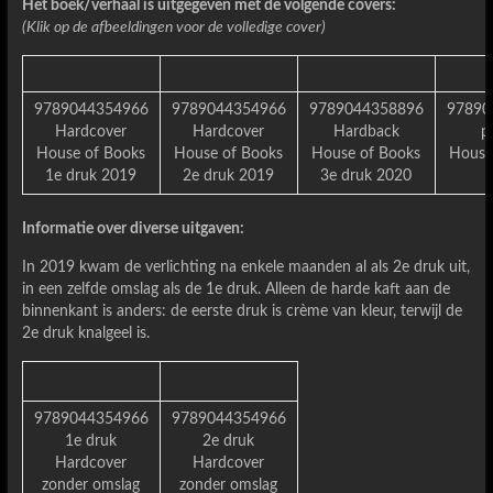
Het boek/verhaal is uitgegeven met de volgende covers:
(Klik op de afbeeldingen voor de volledige cover)
9789044354966
9789044354966
9789044358896
97890
Hardcover
Hardcover
Hardback
p
House of Books
House of Books
House of Books
House
1e druk 2019
2e druk 2019
3e druk 2020
Informatie over diverse uitgaven:
In 2019 kwam de verlichting na enkele maanden al als 2e druk uit,
in een zelfde omslag als de 1e druk. Alleen de harde kaft aan de
binnenkant is anders: de eerste druk is crème van kleur, terwijl de
2e druk knalgeel is.
9789044354966
9789044354966
1e druk
2e druk
Hardcover
Hardcover
zonder omslag
zonder omslag