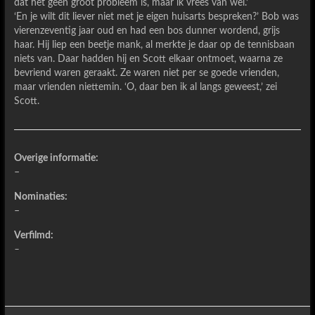
dat het geen groot probleem is, maar ik vrees van wel.’
‘En je wilt dit liever niet met je eigen huisarts bespreken?’ Bob was
vierenzeventig jaar oud en had een bos dunner wordend, grijs
haar. Hij liep een beetje mank, al merkte je daar op de tennisbaan
niets van. Daar hadden hij en Scott elkaar ontmoet, waarna ze
bevriend waren geraakt. Ze waren niet per se goede vrienden,
maar vrienden niettemin. ‘O, daar ben ik al langs geweest,’ zei
Scott.
Overige informatie:
–
Nominaties:
–
Verfilmd:
–