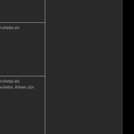
olletje als
olletje als
lletin. Alleen zijn