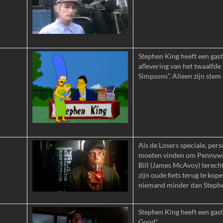
Stephen King heeft een gast
aflevering van het twaalfde
Simpsons”. Alleen zijn stem 
Als de Losers speciale, per
moeten vinden om Pennywis
Bill (James McAvoy) terecht
zijn oude fiets terug te kop
niemand minder dan Steph
Stephen King heeft een gastr
Good”.