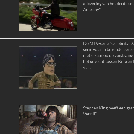
aflevering van het derde se
Anarchy”
h
De MTV-serie “Celebrity D
serie waarin bekende perso
met elkaar op de vuist ging
het gevecht tussen King en
van.
Stephen King heeft een gastr
Verrill”.