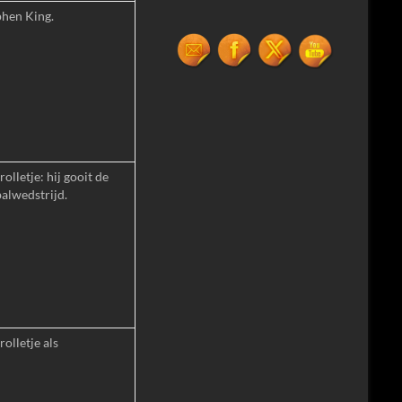
hen King.
olletje: hij gooit de
balwedstrijd.
olletje als