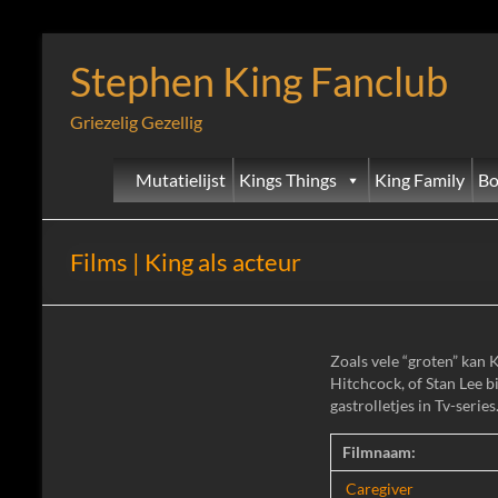
Stephen King Fanclub
Griezelig Gezellig
Mutatielijst
Kings Things
King Family
Bo
Films | King als acteur
Zoals vele “groten” kan K
Hitchcock, of Stan Lee b
gastrolletjes in Tv-serie
Filmnaam:
Caregiver