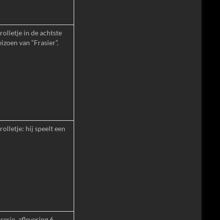
olletje in de achtste
eizoen van “Frasier”.
olletje: hij speelt een
serie, aflevering 6,