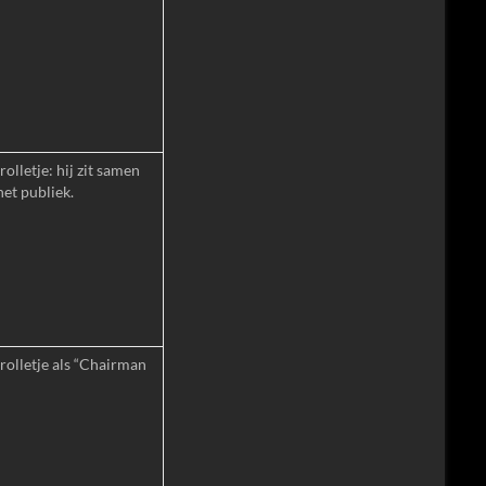
olletje: hij zit samen
het publiek.
rolletje als “Chairman