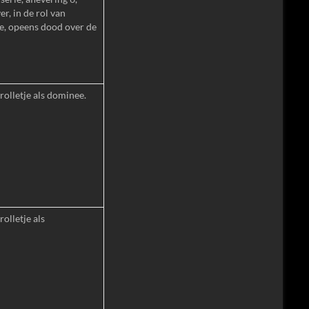
er, in de rol van
je, opeens dood over de
rolletje als dominee.
olletje als