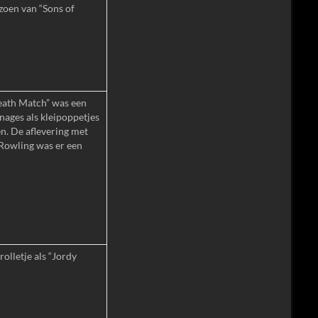
izoen van “Sons of
eath Match” was een
nages als kleipoppetjes
en. De aflevering met
 Rowling was er een
olletje als “Jordy