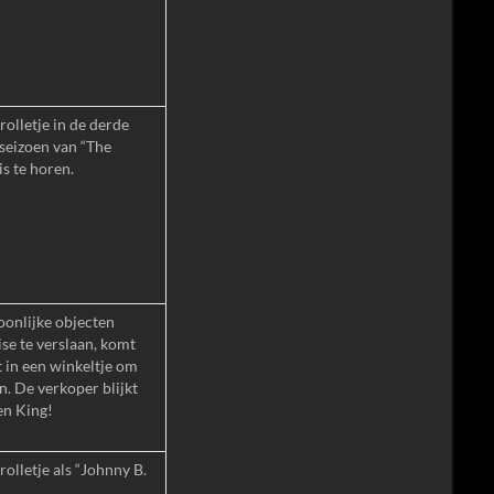
rolletje in de derde
 seizoen van “The
is te horen.
soonlijke objecten
e te verslaan, komt
 in een winkeltje om
en. De verkoper blijkt
en King!
olletje als “Johnny B.