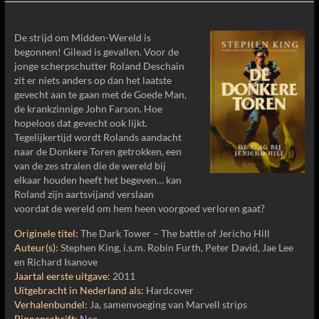
De strijd om Midden-Wereld is
begonnen! Gilead is gevallen. Voor de
jonge scherpschutter Roland Deschain
zit er niets anders op dan het laatste
gevecht aan te gaan met de Goede Man,
de krankzinnige John Farson. Hoe
hopeloos dat gevecht ook lijkt.
Tegelijkertijd wordt Rolands aandacht
naar de Donkere Toren getrokken, een
van de zes stralen die de wereld bij
elkaar houden heeft het begeven… kan
Roland zijn aartsvijand verslaan
voordat de wereld om hem heen voorgoed verloren gaat?
Originele titel:
The Dark Tower – The battle of Jericho Hill
Auteur(s):
Stephen King, i.s.m. Robin Furth, Peter David, Jae Lee
en Richard Isanove
Jaartal eerste uitgave:
2011
Uitgebracht in Nederland als:
Hardcover
Verhalenbundel:
Ja, samenvoeging van Marvell strips
Binnenschrift:
Nee