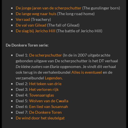
De jonge jaren van de scherpschutter
(The gunslinger born)
De lange weg naar huis
(The long road home)
Verraad
(Treachery)
De val van Gilead
(The fall of Gilead)
De slag bij Jericho Hill
(The battle of Jericho Hill)
De Donkere Toren serie:
Deel 1:
De scherpschutter
(In de in 2007 uitgebrachte
gebonden uitgave van De scherpschutter is het DT verhaal
De kleine zusters van Eluria
opgenomen. Je vindt dit verhaal
ook terug in de verhalenbundel
Alles is eventueel
en de
verzamelbundel
Legenden
.
Deel 2:
Het teken van drie
Deel 3:
Het verloren rijk
Deel 4:
Tovenaarsglas
Deel 5:
Wolven van de C
w
alla
Deel 6:
Een lied van Susannah
Deel 7:
De Donkere Toren
De wind door het sleutelgat