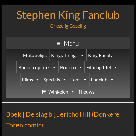
Stephen King Fanclub
Griezelig Gezellig
Menu
Mutatielijst
Kings Things
King Family
Boeken op titel
Boeken
Film op titel
Films
Specials
Fans
Fanclub
Winkelen
Nieuws
Boek | De slag bij Jericho Hill (Donkere
Toren comic)