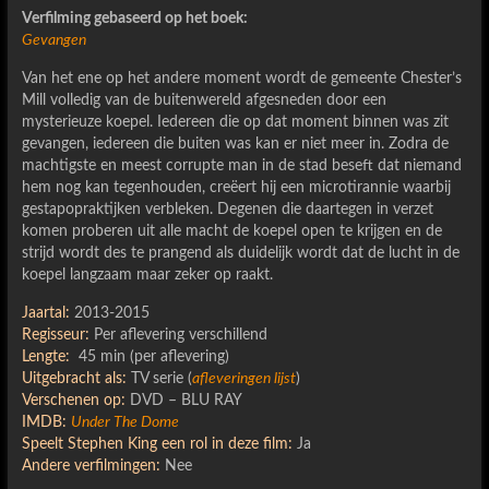
Verfilming gebaseerd op het boek:
Gevangen
Van het ene op het andere moment wordt de gemeente Chester’s
Mill volledig van de buitenwereld afgesneden door een
mysterieuze koepel. Iedereen die op dat moment binnen was zit
gevangen, iedereen die buiten was kan er niet meer in. Zodra de
machtigste en meest corrupte man in de stad beseft dat niemand
hem nog kan tegenhouden, creëert hij een microtirannie waarbij
gestapopraktijken verbleken. Degenen die daartegen in verzet
komen proberen uit alle macht de koepel open te krijgen en de
strijd wordt des te prangend als duidelijk wordt dat de lucht in de
koepel langzaam maar zeker op raakt.
Jaartal:
2013-2015
Regisseur:
Per aflevering verschillend
Lengte:
45 min (per aflevering)
Uitgebracht als:
TV serie (
afleveringen lijst
)
Verschenen op:
DVD – BLU RAY
IMDB:
Under The Dome
Speelt Stephen King een rol in deze film:
Ja
Andere verfilmingen:
Nee