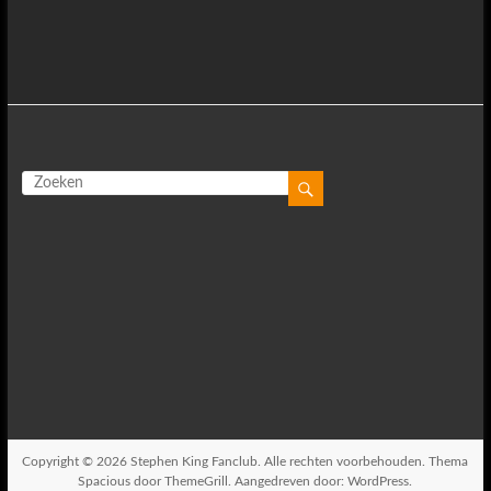
Copyright © 2026
Stephen King Fanclub
. Alle rechten voorbehouden. Thema
Spacious
door ThemeGrill. Aangedreven door:
WordPress
.