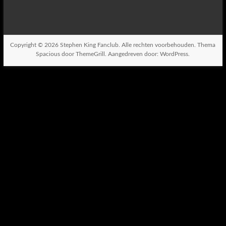
Copyright © 2026
Stephen King Fanclub
. Alle rechten voorbehouden. Thema
Spacious
door ThemeGrill. Aangedreven door:
WordPress
.