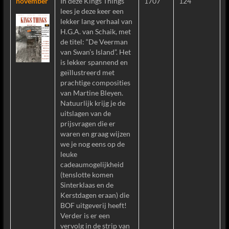
november
In deze Kings Things
1707
124
lees je deze keer een
lekker lang verhaal van
H.G.A. van Schaik, met
de titel: “De Veerman
van Swan’s Island”. Het
is lekker spannend en
geïllustreerd met
prachtige composities
van Martine Bleyen.
Natuurlijk krijg je de
uitslagen van de
prijsvragen die er
waren en graag wijzen
we je nog eens op de
leuke
cadeaumogelijkheid
(tenslotte komen
Sinterklaas en de
Kerstdagen eraan) die
BOF uitgeverij heeft!
Verder is er een
vervolg in de strip van