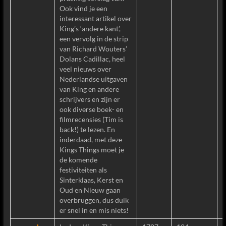
Ook vind je een
interessant artikel over
King’s ‘andere kant’,
een vervolg in de strip
van Richard Wouters’
Dolans Cadillac, heel
veel nieuws over
Nederlandse uitgaven
van King en andere
schrijvers en zijn er
ook diverse boek- en
filmrecensies (Tim is
back!) te lezen. En
inderdaad, met deze
Kings Things moet je
de komende
festiviteiten als
Sinterklaas, Kerst en
Oud en Nieuw gaan
overbruggen, dus duik
er snel in en mis niets!