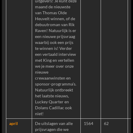
uitgevers! Je kunt deze
maand de nieuwste
van Thomas Olde
Heuvelt winnen, of de
debuutroman van Rik
Raven! Natuurlijk is er
een nieuwe prijsvraag
waarbij ook een prijs
te winnen is! Verder
een vertaald interview
met King en vertellen
we je meer over onze
nieuwe
crewaanwinsten en
sponsor-programma’s.
Natuurlijk ontbreekt
het laatste nieuws,
Luckey Quarter en
Dolans Cadillac ook
niet!
april
De uitslagen van alle
1564
62
prijsvragen die we