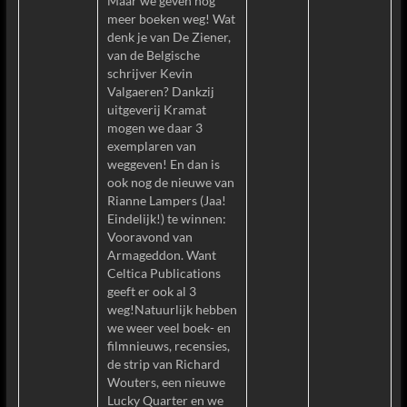
Maar we geven nog
meer boeken weg! Wat
denk je van De Ziener,
van de Belgische
schrijver Kevin
Valgaeren? Dankzij
uitgeverij Kramat
mogen we daar 3
exemplaren van
weggeven! En dan is
ook nog de nieuwe van
Rianne Lampers (Jaa!
Eindelijk!) te winnen:
Vooravond van
Armageddon. Want
Celtica Publications
geeft er ook al 3
weg!Natuurlijk hebben
we weer veel boek- en
filmnieuws, recensies,
de strip van Richard
Wouters, een nieuwe
Lucky Quarter en we