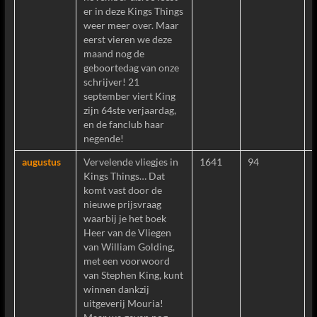
er in deze Kings Things
weer meer over. Maar
eerst vieren we deze
maand nog de
geboortedag van onze
schrijver! 21
september viert King
zijn 64ste verjaardag,
en de fanclub haar
negende!
augustus
Vervelende vliegjes in
1641
94
Kings Things… Dat
komt vast door de
nieuwe prijsvraag
waarbij je het boek
Heer van de Vliegen
van William Golding,
met een voorwoord
van Stephen King, kunt
winnen dankzij
uitgeverij Mouria!