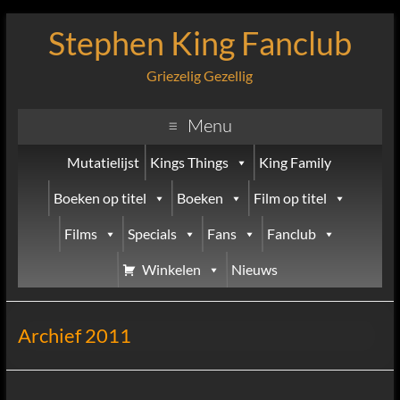
Stephen King Fanclub
Griezelig Gezellig
Menu
Mutatielijst
Kings Things
King Family
Boeken op titel
Boeken
Film op titel
Films
Specials
Fans
Fanclub
Winkelen
Nieuws
Archief 2011