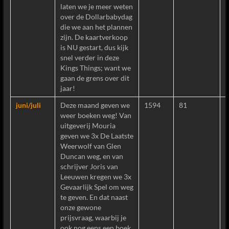
laten we je meer weten
over de Dollarbabydag
die we aan het plannen
zijn. De kaartverkoop
is NU gestart, dus kijk
snel verder in deze
Kings Things; want we
gaan de grens over dit
jaar!
juni/juli
Deze maand geven we
1594
81
weer boeken weg! Van
uitgeverij Mouria
geven we 3x De Laatste
Weerwolf van Glen
Duncan weg, en van
schrijver Joris van
Leeuwen kregen we 3x
Gevaarlijk Spel om weg
te geven. En dat naast
onze gewone
prijsvraag, waarbij je
ook nog eens een boek