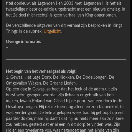
titel opnieuw, als Legenden I en 2003 met Legenden II is het als
tweedelige niceprice-editie uitgebracht met een nieuwe omslag. In
het 2e deel (hier rechts) is geen verhaal van King opgenomen.
De verschillende uitgaven van dit verhaal zijn besproken in Kings
Things in de rubriek ‘
Uitgelicht
‘.
Overige informatie:
–
Het begin van het verhaal gaat als volgt:
1. Gewas. Het Lege Dorp. De Klokken. De Dode Jongen. De
Omgevallen Wagen. De Groene Lieden.
Op een dag in Gewas, zo heet dat het leek of de adem uit zijn
borst werd gezogen voordat zijn lichaam er gebruik van kon
maken, kwam Roland van Gilead bij de poort van een dorp in de
Desatoya-bergen. Hij reisde toen nog alleen en zou binnenkort te
voet verder gaan. De hele afgelopen week had hij gehoopt op een
paardendokter, maar hij dacht dat hij nu niets meer aan zo’n kerel
zou hebben, gesteld dat er al een in dit dorp te vinden was. Zijn
rijdier, een tweejarige vos, was nagenoeg aan het einde van zijn