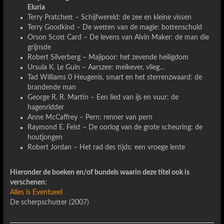
Eluria
Terry Pratchett – Schijfwereld: de zee en kleine vissen
Terry Goodkind – De wetten van de magie: bottenschuld
Orson Scott Card – De levens van Alvin Maker: de man die
grijnsde
Robert Silverberg – Majipoor: het zevende heiligdom
Ursula K. Le Guin – Aarszee: meikever, vlieg…
Tad Williams 0 Heugenis, smart en het sterrenzwaard: de
brandende man
George R. R. Martin – Een lied van ijs en vuur: de
hagenridder
Anne McCaffrey – Pern: renner van pern
Raymond E. Feist – De oorlog van de grote scheuring: de
houtjongen
Robert Jordan – Het rad des tijds: een vroege lente
Hieronder de boeken en/of bundels waarin deze titel ook is
verschenen:
Alles is Eventueel
De scherpschutter (2007)