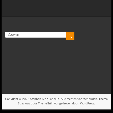
Copyright © 2026
Stephen King Fanclub
. Alle rechten voorbehouden. Thema
Spacious
door ThemeGrill. Aangedreven door:
WordPress
.