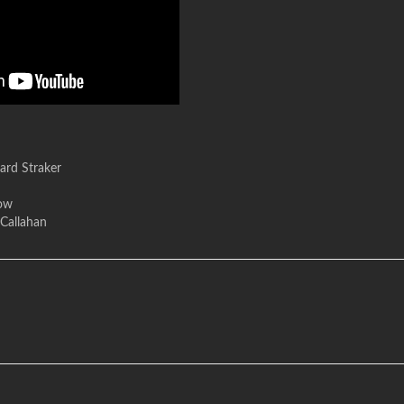
ard Straker
low
Callahan