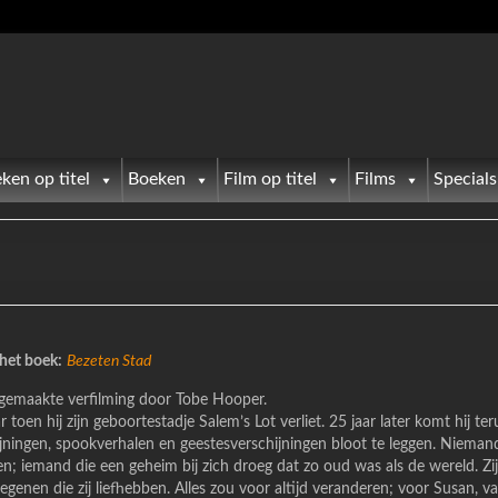
ken op titel
Boeken
Film op titel
Films
Specials
het boek:
Bezeten Stad
gemaakte verfilming door Tobe Hooper.
 toen hij zijn geboortestadje Salem’s Lot verliet. 25 jaar later komt hij t
jningen, spookverhalen en geestesverschijningen bloot te leggen. Niemand
 iemand die een geheim bij zich droeg dat zo oud was als de wereld. Zij 
egenen die zij liefhebben. Alles zou voor altijd veranderen; voor Susan, v