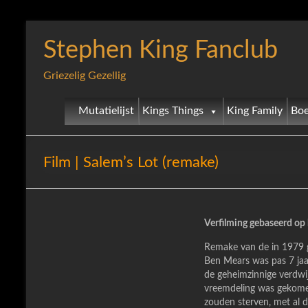
Stephen King Fanclub
Griezelig Gezellig
Mutatielijst
Kings Things
King Family
Boe
Film | Salem’s Lot (remake)
Verfilming gebaseerd op 
Remake van de in 1979 
Ben Mears was pas 7 jaar
de geheimzinnige verdwi
vreemdeling was gekomen;
zouden sterven, met al d