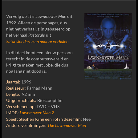
Vervolg op
uit
The Lawnmower Man
1992. Alleen de personages, dus
niet het verhaal, zijn gebaseerd op
het verhaal
uit
Pastorale
Satanskinderen en andere verhalen
In dit deel komt een nieuw persoon
terecht in de computerwereld en
krijgt te maken met Jobe, die dus
nog lang niet dood is…
Jaartal:
1996
Regisseur:
Farhad Mann
Lengte:
92 min
Uitgebracht als:
Bioscoopfilm
Verschenen op:
DVD – VHS
IMDB:
Lawnmower Man 2
Speelt Stephen King een rol in deze film:
Nee
Andere verfilmingen:
The Lawnmower Man