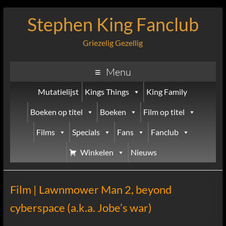
Stephen King Fanclub
Griezelig Gezellig
Menu
Mutatielijst
Kings Things
King Family
Boeken op titel
Boeken
Film op titel
Films
Specials
Fans
Fanclub
Winkelen
Nieuws
Film | Lawnmower Man 2, beyond
cyberspace (a.k.a. Jobe’s war)