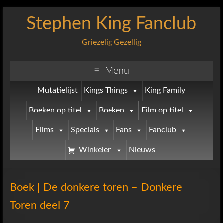
Stephen King Fanclub
Griezelig Gezellig
Menu
Mutatielijst
Kings Things
King Family
Boeken op titel
Boeken
Film op titel
Films
Specials
Fans
Fanclub
Winkelen
Nieuws
Boek | De donkere toren – Donkere
Toren deel 7