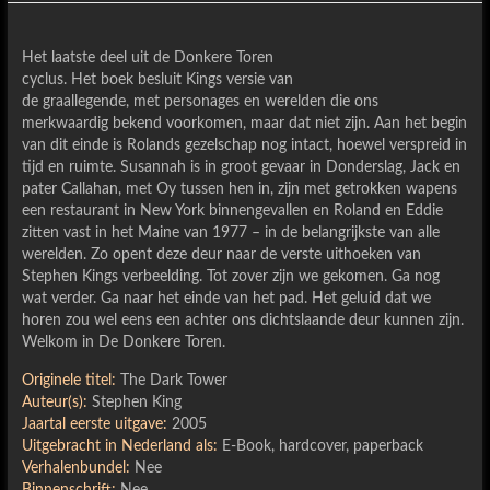
Het laatste deel uit de Donkere Toren
cyclus. Het boek besluit Kings versie van
de graallegende, met personages en werelden die ons
merkwaardig bekend voorkomen, maar dat niet zijn. Aan het begin
van dit einde is Rolands gezelschap nog intact, hoewel verspreid in
tijd en ruimte. Susannah is in groot gevaar in Donderslag, Jack en
pater Callahan, met Oy tussen hen in, zijn met getrokken wapens
een restaurant in New York binnengevallen en Roland en Eddie
zitten vast in het Maine van 1977 – in de belangrijkste van alle
werelden. Zo opent deze deur naar de verste uithoeken van
Stephen Kings verbeelding. Tot zover zijn we gekomen. Ga nog
wat verder. Ga naar het einde van het pad. Het geluid dat we
horen zou wel eens een achter ons dichtslaande deur kunnen zijn.
Welkom in De Donkere Toren.
Originele titel:
The Dark Tower
Auteur(s):
Stephen King
Jaartal eerste uitgave:
2005
Uitgebracht in Nederland als:
E-Book, hardcover, paperback
Verhalenbundel:
Nee