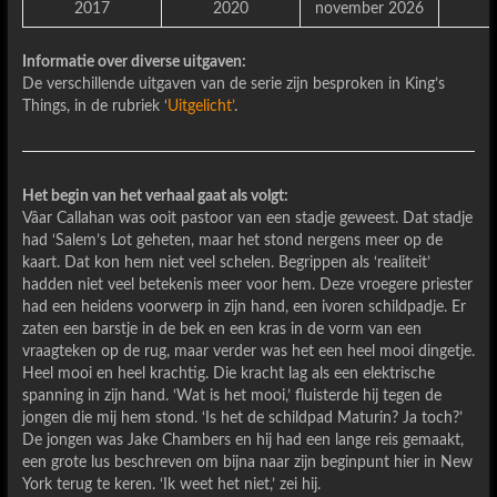
2017
2020
november 2026
Informatie over diverse uitgaven:
De verschillende uitgaven van de serie zijn besproken in King’s
Things, in de rubriek ‘
Uitgelicht’
.
Het begin van het verhaal gaat als volgt:
Vâar Callahan was ooit pastoor van een stadje geweest. Dat stadje
had ‘Salem’s Lot geheten, maar het stond nergens meer op de
kaart. Dat kon hem niet veel schelen. Begrippen als ‘realiteit’
hadden niet veel betekenis meer voor hem. Deze vroegere priester
had een heidens voorwerp in zijn hand, een ivoren schildpadje. Er
zaten een barstje in de bek en een kras in de vorm van een
vraagteken op de rug, maar verder was het een heel mooi dingetje.
Heel mooi en heel krachtig. Die kracht lag als een elektrische
spanning in zijn hand. ‘Wat is het mooi,’ fluisterde hij tegen de
jongen die mij hem stond. ‘Is het de schildpad Maturin? Ja toch?’
De jongen was Jake Chambers en hij had een lange reis gemaakt,
een grote lus beschreven om bijna naar zijn beginpunt hier in New
York terug te keren. ‘Ik weet het niet,’ zei hij.