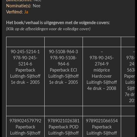
Binnenschrift:
Nee
Nominatie(s)
: Nee
Verfilmd:
Ja
Het boek/verhaal is uitgegeven met de volgende covers:
(Klik op de afbeeldingen voor de volledige cover)
90-245-5214-1
90-5108-964-3
–
–
978-90-245-
978-90-5108-
978-90-245-
978-
5214-6
964-6
2764-9
245
Paperback
Paperback ECI
midprice
5638
Luitingh-Sijthoff
Luitingh-Sijthoff
Hardcover
Paper
1e druk – 2005
1e druk – 2005
Luitingh-Sijthoff
Luitin
4e druk – 2008
Sijth
7e dru
201
9789024579792
9789021026381
9789021066554
Paperback
Paperback POD
Paperback
Luitingh-Sijthoff
Luitingh-Sijthoff
Luitingh-Sijthoff