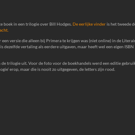
e boek in een trilogie over Bill Hodges.
De eerlijke vinder
is het tweede d
acht.
en versie die alleen bij Primera te krijgen was (niet online) in de Literai
is dezelfde vertaling als eerdere uitgaven, maar heeft wel een eigen IS
e trilogie uit. Voor de foto voor de boekhandels werd een editie gebrui
logie’ erop, maar die is nooit zo uitgegeven, de letters zijn rood.