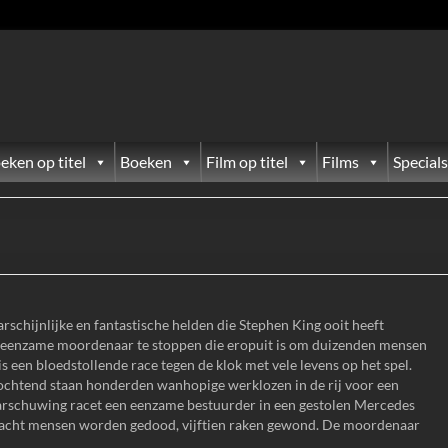
eken op titel
Boeken
Film op titel
Films
Specials
schijnlijke en fantastische helden die Stephen King ooit heeft
 eenzame moordenaar te stoppen die eropuit is om duizenden mensen
is een bloedstollende race tegen de klok met vele levens op het spel.
ochtend staan honderden wanhopige werklozen in de rij voor een
rschuwing racet een eenzame bestuurder in een gestolen Mercedes
 acht mensen worden gedood, vijftien raken gewond. De moordenaar