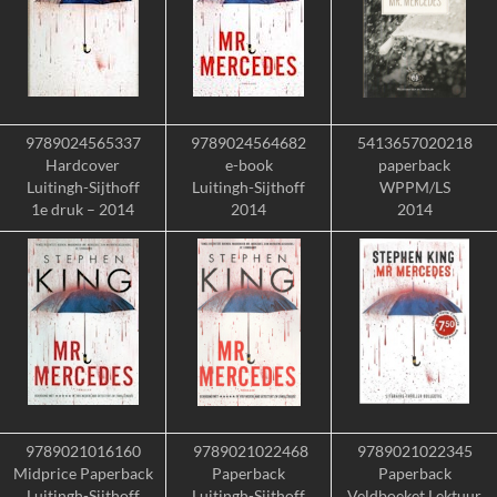
9789024565337
9789024564682
5413657020218
Hardcover
e-book
paperback
Luitingh-Sijthoff
Luitingh-Sijthoff
WPPM/LS
1e druk – 2014
2014
2014
9789021016160
9789021022468
9789021022345
Midprice Paperback
Paperback
Paperback
Luitingh-Sijthoff
Luitingh-Sijthoff
Veldboeket Lektuur