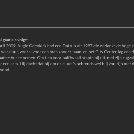
 gaat als volgt:
pril 2009. Augie Odenkirk had een Datsun uit 1997 die ondanks de hoge 
 was duur, vooral voor een man zonder baan, en het City Center lag aan 
laatste bus te nemen. Om tien voor halftwaalf stapte hij uit, met zijn rugzak
 een arm. Hij dacht dat hij om drie uur ’s ochtends wel blij zou zijn met 
 avond…