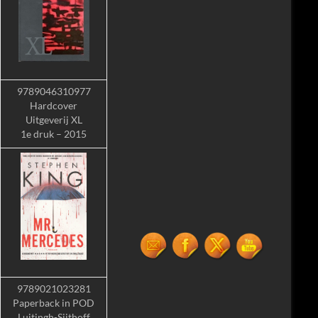
9789046310977
Hardcover
Uitgeverij XL
1e druk – 2015
9789021023281
Paperback in POD
Luitingh-Sijthoff