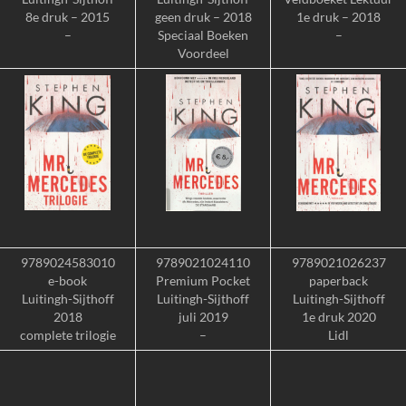
8e druk – 2015
geen druk – 2018
1e druk – 2018
–
Speciaal Boeken
–
Voordeel
9789024583010
9789021024110
9789021026237
e-book
Premium Pocket
paperback
Luitingh-Sijthoff
Luitingh-Sijthoff
Luitingh-Sijthoff
2018
juli 2019
1e druk 2020
complete trilogie
–
Lidl