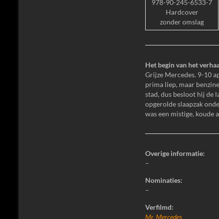
978-90-245-6533-7
Hardcover
zonder omslag
Het begin van het verhaal
Grijze Mercedes. 9-10 a
prima liep, maar benzine
stad, dus besloot hij de 
opgerolde slaapzak onder
was een mistige, koude
Overige informatie:
–
Nominaties:
–
Verfilmd:
Mr. Mercedes