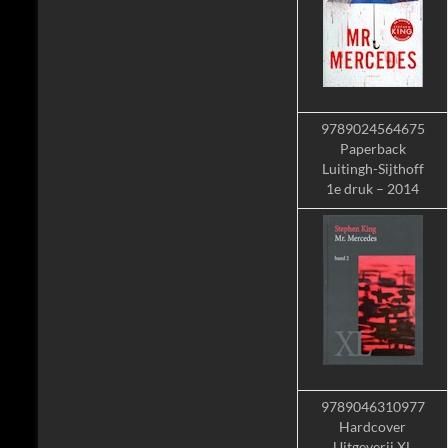
9789024564675
Paperback
Luitingh-Sijthoff
1e druk – 2014
9789046310977
Hardcover
Uitgeverij XL