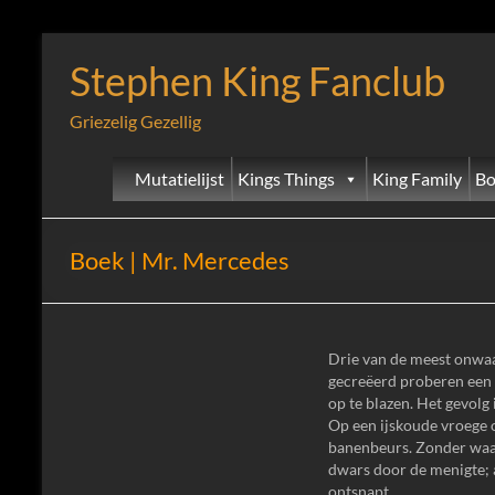
Stephen King Fanclub
Griezelig Gezellig
Mutatielijst
Kings Things
King Family
Bo
Boek | Mr. Mercedes
Drie van de meest onwaar
gecreëerd proberen een
op te blazen. Het gevolg 
Op een ijskoude vroege 
banenbeurs. Zonder waa
dwars door de menigte;
ontsnapt.