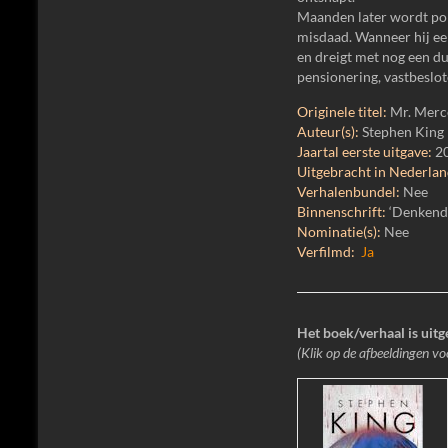
Maanden later wordt pol
misdaad. Wanneer hij een
en dreigt met nog een du
pensionering, vastbeslo
Originele titel:
Mr. Merc
Auteur(s):
Stephen King
Jaartal eerste uitgave:
2
Uitgebracht in Nederland
Verhalenbundel:
Nee
Binnenschrift:
‘Denkend 
Nominatie(s):
Nee
Verfilmd:
Ja
Het boek/verhaal is uit
(Klik op de afbeeldingen vo