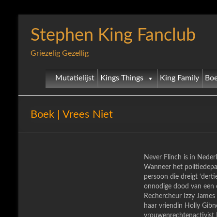
Stephen King Fanclub
Griezelig Gezellig
Mutatielijst
Kings Things
King Family
Boe
Boek | Vrees Niet
Never Flinch is in Neder
Wanneer het politiedepa
persoon die dreigt ‘dert
onnodige dood van een o
Rechercheur Izzy James re
haar vriendin Holly Gibn
vrouwenrechtenactivist 