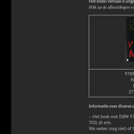
Het boek/verhaal is uit
(Klik op de afbeeldingen v
978
P
27
Informatie over diverse 
– Het boek met ISBN 978
703) zit erin.
We weten (nog niet) of 