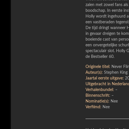
zalen met zowel fans als
boodschap. In eerste ins
Holly wordt ingehuurd a
een vastberaden tegens
De tijd dringt wanneer 
in gevaar dreigen te kome
boeiende cast van perso
een onvergetelijke schu
spectaculair slot. Holly
de Bestseller 60.
Originele titel:
Never Fli
Auteur(s):
Stephen King
Jaartal eerste uitgave:
20
Uitgebracht in Nederland
Verhalenbundel:
–
Binnenschrift:
–
Nominatie(s):
Nee
Verfilmd:
Nee