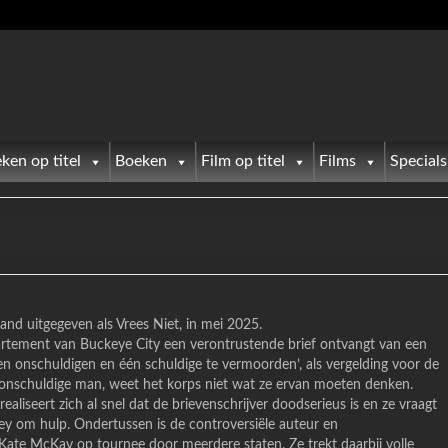
ken op titel
Boeken
Film op titel
Films
Specials
land uitgegeven als Vrees Niet, in mei 2025.
rtement van Buckeye City een verontrustende brief ontvangt van een
ien onschuldigen en één schuldige te vermoorden’, als vergelding voor de
nschuldige man, weet het korps niet wat ze ervan moeten denken.
aliseert zich al snel dat de brievenschrijver doodserieus is en ze vraagt
ey om hulp. Ondertussen is de controversiële auteur en
Kate McKay op tournee door meerdere staten. Ze trekt daarbij volle