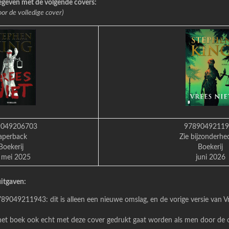
gegeven met de volgende covers:
oor de volledige cover)
9049206703
97890492119
aperback
Zie bijzonderhe
Boekerij
Boekerij
 mei 2025
juni 2026
uitgaven:
9049211943: dit is alleen een nieuwe omslag, en de vorige versie van Vr
het boek ook echt met deze cover gedrukt gaat worden als men door de o