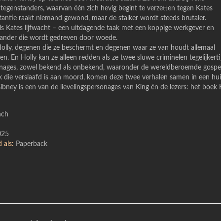
 tegenstanders, waarvan één zich hevig begint te verzetten tegen Kates
tantie raakt niemand gewond, maar de stalker wordt steeds brutaler.
ls Kates lijfwacht – een uitdagende taak met een koppige werkgever en
tander die wordt gedreven door woede.
Holly, degenen die ze beschermt en degenen waar ze van houdt allemaal
n. En Holly kan ze alleen redden als ze twee sluwe criminelen tegelijkertij
nages, zowel bekend als onbekend, waaronder de wereldberoemde gospel
rk die verslaafd is aan moord, komen deze twee verhalen samen in een h
 Gibney is een van de lievelingspersonages van King én de lezers: het boek
nch
25
 als:
Paperback