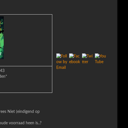
43
den*
ees Niet (eindigend op
ude voorraad heen is..?