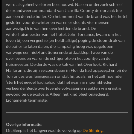
werd als geheel verloren beschouwd. Na een onderzoek schreef
de brandweercommandant van Jicarilla County de oorzaak toe
aan een defecte boiler. Op het moment van de brand was het hotel
gesloten voor de winter en waren er slechts vier mensen
aanwezig. Drie van hen overleefden de brand. De
winterhuismeester van het hotel, John Torrance, kwam om het
leven bij een vergeefse (en heldhaftige) poging de stoomdruk van
de boiler te laten dalen, die rampzalig hoog was opgelopen
vanwege een niet-functionerende uitlaatklep. Twee van de
overlevenden waren de echtgenote en het zoontje van de
huismeester. De derde was de kok van het Overlook, Richard
Hallorann, die zijn seizoensbaan in Florida had opgezegd en bij de
Torrances was langsgegaan omdat hij, zoals hij het zelf noemde,
‘sterk het gevoel had gehad’ dat het gezin in moeilijkheden
verkeerde. Beide overlevende volwassenen raakten vrij ernstig
gewond bij de explosie. Alleen het kind bleef ongedeerd.
Lichamelijk tenminste.
Overige informatie:
Dr. Sleep is het langverwachte vervolg op
De Shining.