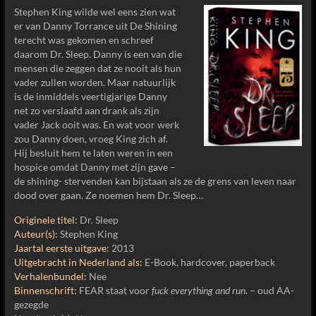
Stephen King wilde wel eens zien wat
er van Danny Torrance uit De Shining
terecht was gekomen en schreef
daarom Dr. Sleep. Danny is een van die
mensen die zeggen dat ze nooit als hun
vader zullen worden. Maar natuurlijk
is de inmiddels veertigjarige Danny
net zo verslaafd aan drank als zijn
vader Jack ooit was. En wat voor werk
zou Danny doen, vroeg King zich af.
Hij besluit hem te laten weren in een
hospice omdat Danny met zijn gave –
de shining- stervenden kan bijstaan als ze de grens van leven naar
dood over gaan. Ze noemen hem Dr. Sleep…
Originele titel:
Dr. Sleep
Auteur(s):
Stephen King
Jaartal eerste uitgave:
2013
Uitgebracht in Nederland als:
E-Book, hardcover, paperback
Verhalenbundel:
Nee
Binnenschrift:
FEAR staat voor
fuck everything and run
. – oud AA-
gezegde