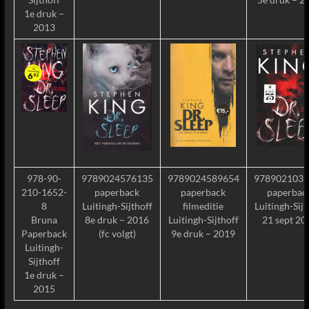
1e druk –
2013
978-90-
9789024576135
9789024589654
9789021035
210-1652-
paperback
paperback
paperbac
8
Luitingh-Sijthoff
filmeditie
Luitingh-Sijt
Bruna
8e druk – 2016
Luitingh-Sijthoff
21 sept 20
Paperback
(fc volgt)
9e druk – 2019
Luitingh-
Sijthoff
1e druk –
2015