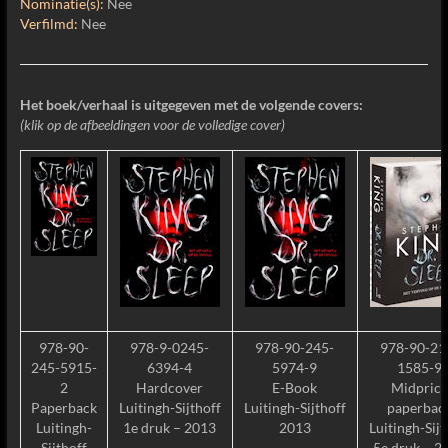
Nominatie(s):
Nee
Verfilmd:
Nee
Het boek/verhaal is uitgegeven met de volgende covers:
(klik op de afbeeldingen voor de volledige cover)
978-90-
978-9-0245-
978-90-245-
978-90-21
245-5915-
6394-4
5974-9
1585-9
2
Hardcover
E-Book
Midpric
Paperback
Luitingh-Sijthoff
Luitingh-Sijthoff
paperbac
Luitingh-
1e druk – 2013
2013
Luitingh-Sijt
Sijthoff
5e druk – 2