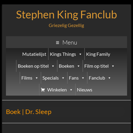
Stephen King Fanclub
Griezelig Gezellig
Menu
Mutatielijst
Kings Things
King Family
Boeken op titel
Boeken
Film op titel
Films
Specials
Fans
Fanclub
Winkelen
Nieuws
Boek | Dr. Sleep