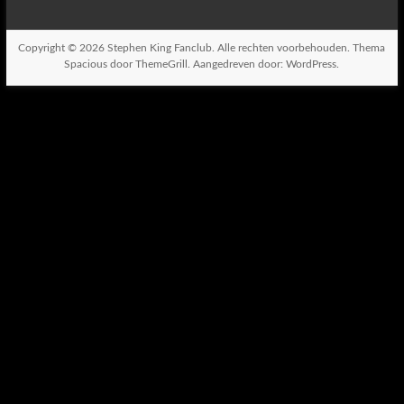
Copyright © 2026
Stephen King Fanclub
. Alle rechten voorbehouden. Thema
Spacious
door ThemeGrill. Aangedreven door:
WordPress
.