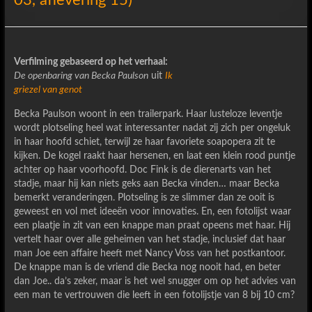
03, aflevering 15)
Verfilming gebaseerd op het verhaal:
De openbaring van Becka Paulson
uit
Ik
griezel van genot
Becka Paulson woont in een trailerpark. Haar lusteloze leventje
wordt plotseling heel wat interessanter nadat zij zich per ongeluk
in haar hoofd schiet, terwijl ze haar favoriete soapopera zit te
kijken. De kogel raakt haar hersenen, en laat een klein rood puntje
achter op haar voorhoofd. Doc Fink is de dierenarts van het
stadje, maar hij kan niets geks aan Becka vinden… maar Becka
bemerkt veranderingen. Plotseling is ze slimmer dan ze ooit is
geweest en vol met ideeën voor innovaties. En, een fotolijst waar
een plaatje in zit van een knappe man praat opeens met haar. Hij
vertelt haar over alle geheimen van het stadje, inclusief dat haar
man Joe een affaire heeft met Nancy Voss van het postkantoor.
De knappe man is de vriend die Becka nog nooit had, en beter
dan Joe.. da’s zeker, maar is het wel snugger om op het advies van
een man te vertrouwen die leeft in een fotolijstje van 8 bij 10 cm?