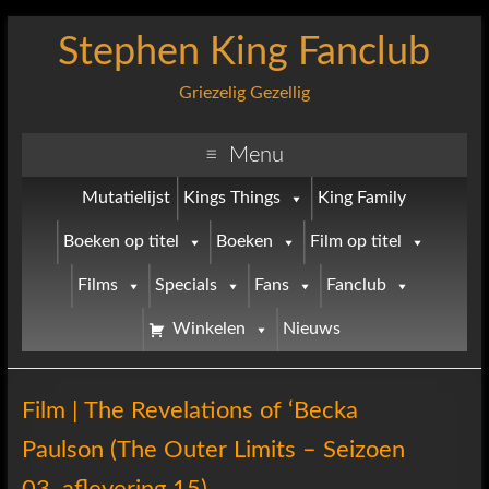
Stephen King Fanclub
Griezelig Gezellig
Menu
Mutatielijst
Kings Things
King Family
Boeken op titel
Boeken
Film op titel
Films
Specials
Fans
Fanclub
Winkelen
Nieuws
Film | The Revelations of ‘Becka
Paulson (The Outer Limits – Seizoen