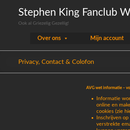
Stephen King Fanclub W
Ook al Griezelig Gezellig!
Over ons
Mijn account
Privacy, Contact & Colofon
AVG wet informatie – vo
Informatie wo
online en mak
cookies (zie h
Inschrijven op
verstrekte ema