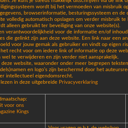
en. Je kunt je steeds makkelijk uitschrijven via de link 
iligingssysteem wordt bij het vermoeden van misbruik o
-gegevens, browserinformatie, besturingssysteem en d
ite volledig automatisch opslagen om verder misbruik te
dt alleen gebruikt ter beveiliging van onze website(s).
n verantwoordelijkheid voor de informatie en/of inhoud
es die gelinkt zijn aan deze website. Een link naar een a
doeld voor jouw gemak als gebruiker en vindt op eigen ris
het recht voor om iedere link of informatie op deze we
 wel te verwijderen en zijn verder niet aansprakelijk.
 deze website, waaronder onder meer begrepen teksten,
ndels)namen en logo’s zijn beschermd door het auteursr
er intellectueel eigendomsrecht.
e lezen in deze uitgebreide
Privacyverklaring
idmaatschap:
uit voor ons
gazine Kings