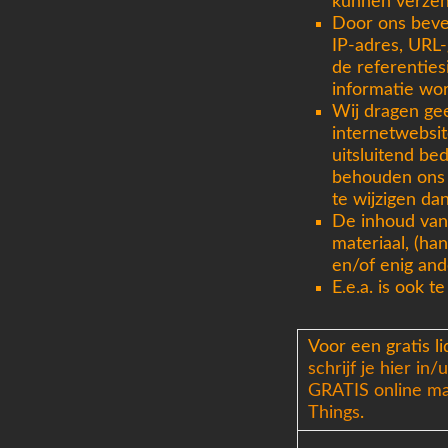
kunnen verzend
Door ons beve
IP-adres, URL
de referenties
informatie wor
Wij dragen gee
internetwebsit
uitsluitend be
behouden ons 
te wijzigen dan
De inhoud van
materiaal, (ha
en/of enig and
E.e.a. is ook t
Voor een gratis l
schrijf je hier in/
GRATIS online ma
Things
.