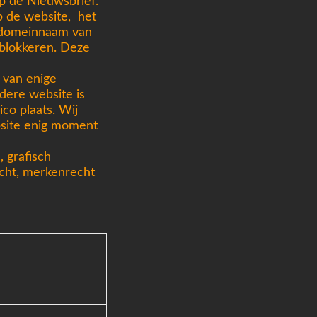
op de Nieuwsbrief.
p de website, het
e domeinnaam van
 blokkeren. Deze
 van enige
ndere website is
ico plaats. Wij
bsite enig moment
 grafisch
echt, merkenrecht