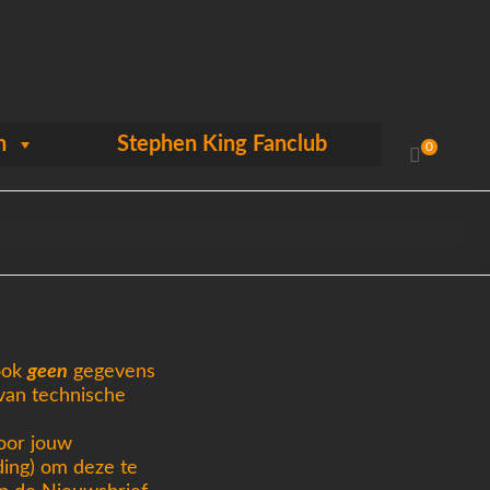
n
Stephen King Fanclub
0
ook
geen
gegevens
van technische
door jouw
ding) om deze te