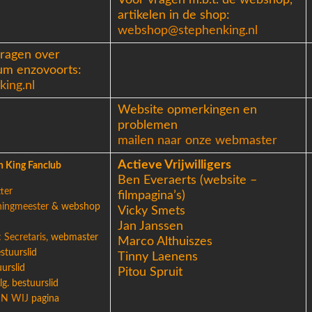
Voor vragen m.b.t. de webshop,
artikelen in de shop:
webshop@stephenking.nl
vragen over
um enzovoorts:
ing.nl
Website opmerkingen en
problemen
mailen naar onze webmaster
Actieve Vrijwilligers
n King Fanclub
Ben Everaerts (website –
ter
filmpagina’s)
ingmeester
& webshop
Vicky Smets
Jan Janssen
:
Secretaris,
webmaster
Marco Althuiszes
estuurslid
Tinny Laenens
urslid
Pitou Spruit
g. bestuurslid
JN WIJ
pagina