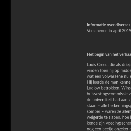
Informatie over diverse 
Verschenen in april 2019
Het begin van het verhaal
Louis Creed, die als dri
vinden toen hij op midde
wat een volwassene nu ee
Hij leerde de man kennen
Ludlow betrokken. Winst
huisvestingscommissie va
de universiteit had aan 
staan – alle herkenning
somber – waren ze allem
weigerde te slapen, hoe 
kende zijn voedingsschem
nog een beetje onzeker 