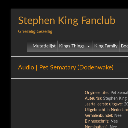
Stephen King Fanclub
Griezelig Gezellig
Mutatielijst
Kings Things
King Family
Boe
Audio | Pet Sematary (Dodenwake)
Originele titel:
Pet Sema
Auteur(s):
Stephen King
Jaartal eerste uitgave
: 2
Uitgebracht in Nederland
Verhalenbundel:
Nee
Binnenschrift:
Nee
Nominatie(s):
Nee