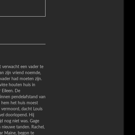
et verwacht een vader te
man zijn vriend noemde,
 vader had moeten zijn.
itte houten huis in
 Eileen. De
 binnen pendelafstand van
ns hem het huis moest
 vermoord, dacht Louis
el doorlopend. Hij
jd nog niet was. Gage
n nieuwe tanden. Rachel,
ar Maine, begon te