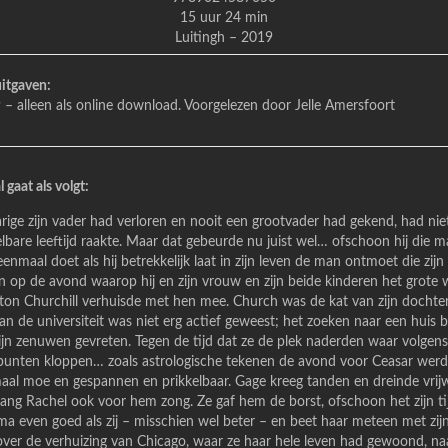
15 uur 24 min
Luitingh – 2019
uitgaven:
 – alleen als online download. Voorgelezen door Jelle Amersfoort
 gaat als volgt:
ejarige zijn vader had verloren en nooit een grootvader had gekend, had ni
lbare leeftijd raakte. Maar dat gebeurde nu juist wel… ofschoon hij die 
nmaal doet als hij betrekkelijk laat in zijn leven de man ontmoet die zijn
 op de avond waarop hij en zijn vrouw en zijn beide kinderen het grote w
on Churchill verhuisde met hen mee. Church was de kat van zijn dochter
n de universiteit was niet erg actief geweest; het zoeken naar een huis
zijn zenuwen gevreten. Tegen de tijd dat ze de plek naderden waar volge
spunten kloppen… zoals astrologische tekenen de avond voor Ceasar werd
aal moe en gespannen en prikkelbaar. Gage kreeg tanden en dreinde vrijw
lang Rachel ook voor hem zong. Ze gaf hem de borst, ofschoon het zijn ti
a even goed als zij – misschien wel beter – en beet haar meteen met zij
over de verhuizing van Chicago, waar ze haar hele leven had gewoond, na