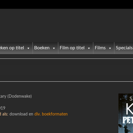
ken op titel
Boeken
Film op titel
Films
Specials
tary (Dodenwake)
019
 als:
download en
div. boekformaten