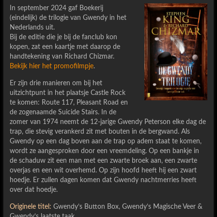
In september 2024 gaf Boekerij
(eindelijk) de trilogie van Gwendy in het
Nederlands uit.
Bij de editie die je bij de fanclub kon
kopen, zat een kaartje met daarop de
handtekening van Richard Chizmar.
Bekijk hier het promofilmpje
.
Er zijn drie manieren om bij het
uitzichtpunt in het plaatsje Castle Rock
te komen: Route 117, Pleasant Road en
de zogenaamde Suicide Stairs. In de
zomer van 1974 neemt de 12-jarige Gwendy Peterson elke dag de
trap, die stevig verankerd zit met bouten in de bergwand. Als
Gwendy op een dag boven aan de trap op adem staat te komen,
wordt ze aangesproken door een vreemdeling. Op een bankje in
de schaduw zit een man met een zwarte broek aan, een zwarte
overjas en een wit overhemd. Op zijn hoofd heeft hij een zwart
hoedje. Er zullen dagen komen dat Gwendy nachtmerries heeft
over dat hoedje.
Originele titel:
Gwendy’s Button Box, Gwendy’s Magische Veer &
Gwendy’s laatste taak