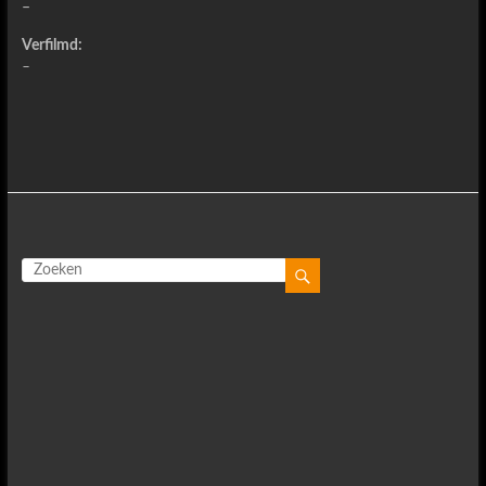
–
Verfilmd:
–