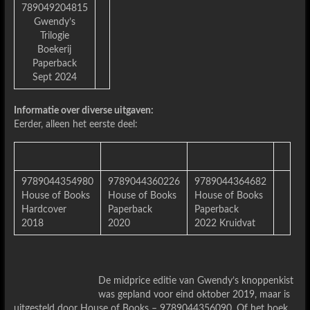
789049204815
Gwendy’s
Trilogie
Boekerij
Paperback
Sept 2024
Informatie over diverse uitgaven:
Eerder, alleen het eerste deel:
9789044354980
9789044360226
9789044364682
House of Books
House of Books
House of Books
Hardcover
Paperback
Paperback
2018
2020
2022 Kruidvat
De midprice editie van Gwendy’s knoppenkist
was gepland voor eind oktober 2019, maar is
uitgesteld door House of Books – 9789044356090. Of het boek