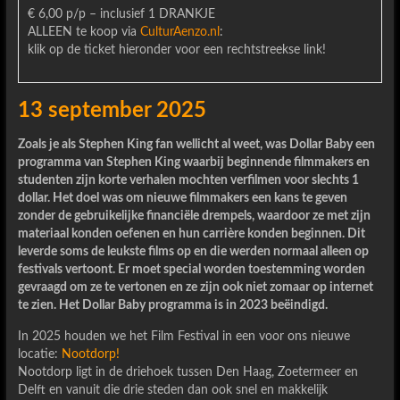
€ 6,00 p/p – inclusief 1 DRANKJE
ALLEEN te koop via
CulturAenzo.nl
:
klik op de ticket hieronder voor een rechtstreekse link!
13 september 2025
Zoals je als Stephen King fan wellicht al weet, was Dollar Baby een
programma van Stephen King waarbij beginnende filmmakers en
studenten zijn korte verhalen mochten verfilmen voor slechts 1
dollar. Het doel was om nieuwe filmmakers een kans te geven
zonder de gebruikelijke financiële drempels, waardoor ze met zijn
materiaal konden oefenen en hun carrière konden beginnen. Dit
leverde soms de leukste films op en die werden normaal alleen op
festivals vertoont. Er moet special worden toestemming worden
gevraagd om ze te vertonen en ze zijn ook niet zomaar op internet
te zien. Het Dollar Baby programma is in 2023 beëindigd.
In 2025 houden we het Film Festival in een voor ons nieuwe
locatie:
Nootdorp!
Nootdorp ligt in de driehoek tussen Den Haag, Zoetermeer en
Delft en vanuit die drie steden dan ook snel en makkelijk