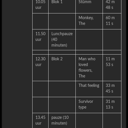
10.05
Blok 1
Stümm
42 m
uur
48 s
Monkey,
60 m
The
11 s
11.50
Lunchpauze
uur
(40
minuten)
12.30
Blok 2
Man who
11 m
uur
loved
53 s
flowers,
The
That feeling
33 m
45 s
Survivor
31 m
type
13 s
13.45
pauze (10
uur
minuten)