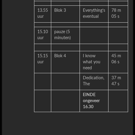
13.55
Blok 3
Everything’s
78 m
uur
eventual
05 s
15.10
pauze (5
uur
minuten)
15.15
Blok 4
I know
45 m
uur
what you
06 s
need
Dedication,
37 m
The
47 s
EINDE
ongeveer
16.30