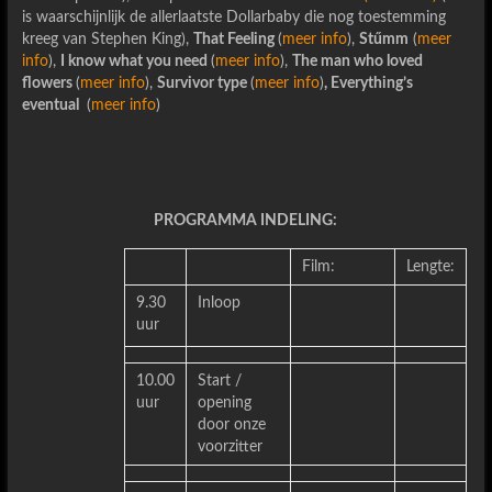
is waarschijnlijk de allerlaatste Dollarbaby die nog toestemming
kreeg van Stephen King),
That Feeling
(
meer info
),
St
ű
mm
(
meer
info
),
I know what you need
(
meer info
),
The man who loved
flowers
(
meer info
),
Survivor type
(
meer info
)
, Everything’s
eventual
(
meer info
)
PROGRAMMA INDELING:
Film:
Lengte:
9.30
Inloop
uur
10.00
Start /
uur
opening
door onze
voorzitter