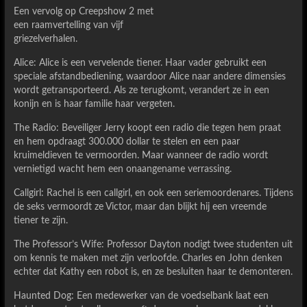
Een vervolg op Creepshow 2 met
een raamvertelling van vijf
griezelverhalen.
Alice: Alice is een vervelende tiener. Haar vader gebruikt een
speciale afstandbediening, waardoor Alice naar andere dimensies
wordt getransporteerd. Als ze terugkomt, verandert ze in een
konijn en is haar familie haar vergeten.
The Radio: Beveiliger Jerry koopt een radio die tegen hem praat
en hem opdraagt 300.000 dollar te stelen en een paar
kruimeldieven te vermoorden. Maar wanneer de radio wordt
vernietigd wacht hem een onaangename verrassing.
Callgirl: Rachel is een callgirl, en ook een seriemoordenares. Tijdens
de seks vermoordt ze Victor, maar dan blijkt hij een vreemde
tiener te zijn.
The Professor’s Wife: Professor Dayton nodigt twee studenten uit
om kennis te maken met zijn verloofde. Charles en John denken
echter dat Kathy een robot is, en ze besluiten haar te demonteren.
Haunted Dog: Een medewerker van de voedselbank laat een