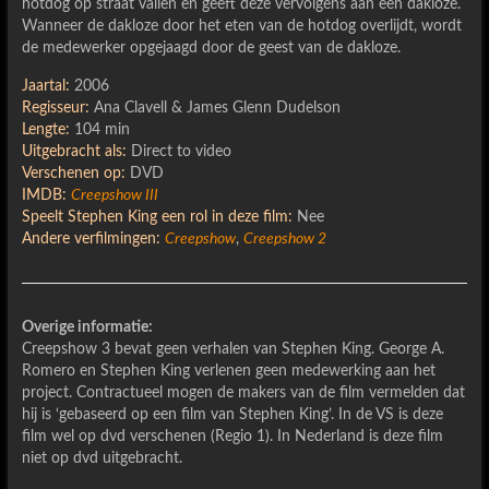
hotdog op straat vallen en geeft deze vervolgens aan een dakloze.
Wanneer de dakloze door het eten van de hotdog overlijdt, wordt
de medewerker opgejaagd door de geest van de dakloze.
Jaartal:
2006
Regisseur:
Ana Clavell & James Glenn Dudelson
Lengte:
104 min
Uitgebracht als:
Direct to video
Verschenen op:
DVD
IMDB:
Creepshow III
Speelt Stephen King een rol in deze film:
Nee
Andere verfilmingen:
Creepshow
,
Creepshow 2
Overige informatie:
Creepshow 3 bevat geen verhalen van Stephen King. George A.
Romero en Stephen King verlenen geen medewerking aan het
project. Contractueel mogen de makers van de film vermelden dat
hij is ‘gebaseerd op een film van Stephen King’. In de VS is deze
film wel op dvd verschenen (Regio 1). In Nederland is deze film
niet op dvd uitgebracht.