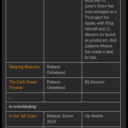
attached to,
Lisey’s Story has
now emerged as a
TV project for
Apple, with King
himself and JJ
Abrams on board
as producers. And
Julianne Moore
has made a deal
to star.
Sleeping Beauties
Release:
Onbekend
The Dark Tower
Release:
Bij Amazon
TV serie
Onbekend
…
In ontwikkeling:
In the Tall Grass
Release: Zomer
Op Netflix
2019