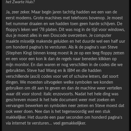
het Zwarte Huis?
Ja, zeer zeker. Maar begin jaren tachtig hadden we een van de
eerst modems. Grote machines met telefoons bovenop. Je moest
het nummer draaien en we hadden toen geen harde schijven. De
floppy’s leken wel ’78 platen. Dit was nog in de tijd voor windows,
dus je moest alles in een Doscode overzetten. Je computer
maakte misselijk makende geluiden en het duurde wel een half uur
om honderd pagina’s te versturen. Als ik de pagina’s van Steve
(Stephen King) binnen kreeg moest ik ze op een leeg floppy zetten
en een voor een kon ik dan de regels naar beneden klikken op
mijn monitor. En dan waren er nog verschillen in de codes die we
gebruikten. Steve had Wang en ik IBM en die hadden
verschillende (ascii) codes voor vet of schuine letters, dat soort
dingen. We moesten uitvogelen welke symbolen we konden
gebruiken om dit aan te geven en dan de machine weer vertellen
waar dit voor stond: italic enzovoorts. Nadat het hele ding was
geschreven moest ik het hele document weer met zoeken en
vervangen bewerken en symbolen neer zetten en Steve moest dat
ook weer doen. Nee dan is het tegenwoordig wel een stuk
makkelijker. Het duurde een paar seconden om honderd pagina’s
via internet te versturen… veel gemakkelijker.