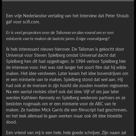
Een vrije Nederlandse vertaling van het interview dat Peter Straub
gaf voor scifi.com.
Er is veel gesproken over de Talisman en dan vooral om er een
miniserie van te maken de laatste jaren. Enige vooruitgang?
Ik heb interessant nieuws hierover. De Talisman is gekocht door
Universal voor Steven Spielberg omdat Universal dacht dat
Spielberg hen dit had opgedragen. In 1984 verloor Spielberg hier
de interesse voor. Het was niet langer het soort film dat hij wilde
maken. Het idee verdween. Later kwam het idee bovendrijven om
er een miniserie van te maken. Spielberg stond dat wel aan. Hij
had ook al de mensen in zijn hoofd die zouden moeten regisseren.
Na een aantal revisies stierf ook dat idee. Vijf of zes jaar later
werden Kathleen Kennedy en Spielberg wederom partners en ze
besloten nogmaals om er een miniserie voor de ABC van te
maken. Ze hadden Mick Garris die een filmscript had geschreven,
en het leek allemaal te gaan werken maar ook dit idee bloedde
dood.
Een vriend van mij is een hele, hele goede schrijver. Zijn naam zal