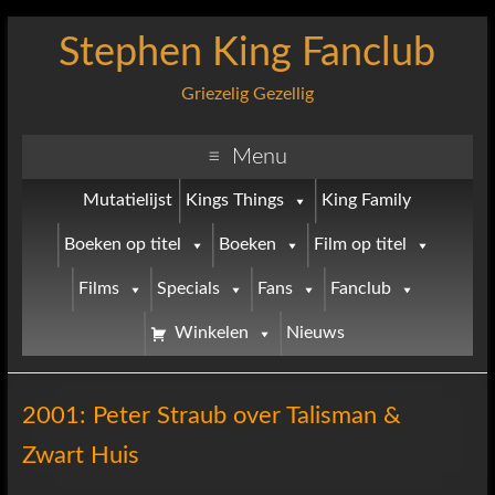
Stephen King Fanclub
Griezelig Gezellig
Menu
Mutatielijst
Kings Things
King Family
Boeken op titel
Boeken
Film op titel
Films
Specials
Fans
Fanclub
Winkelen
Nieuws
2001: Peter Straub over Talisman &
Zwart Huis