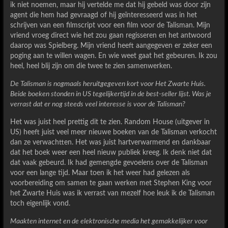
ik niet noemen, maar hij vertelde me dat hij gebeld was door zijn
agent die hem had gevraagd of hij geïnteresseerd was in het
schrijven van een filmscript voor een film voor de Talisman. Mijn
vriend vroeg direct wie het zou gaan regisseren en het antwoord
daarop was Spielberg. Mijn vriend heeft aangegeven er zeker een
poging aan te willen wagen. En wie weet gaat het gebeuren. Ik zou
heel, heel blij zijn om die twee te zien samenwerken.
De Talisman is nogmaals heruitgegeven kort voor Het Zwarte Huis.
Beide boeken stonden in US tegelijkertijd in de best-seller lijst. Was je
verrast dat er nog steeds veel interesse is voor de Talisman?
Het was juist heel prettig dit te zien. Random House (uitgever in
US) heeft juist veel meer nieuwe boeken van de Talisman verkocht
dan ze verwachtten. Het was juist hartverwarmend en dankbaar
dat het boek weer een heel nieuw publiek kreeg. Ik denk niet dat
dat vaak gebeurd. Ik had gemengde gevoelens over de Talisman
voor een lange tijd. Maar toen ik het weer had gelezen als
voorbereiding om samen te gaan werken met Stephen King voor
het Zwarte Huis was ik verrast van mezelf hoe leuk ik de Talisman
toch eigenlijk vond.
Maakten internet en de elektronische media het gemakkelijker voor