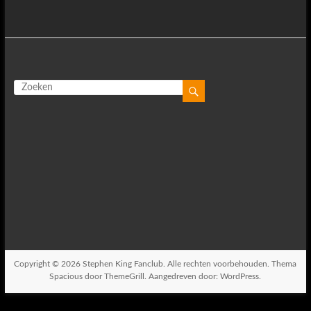
Copyright © 2026
Stephen King Fanclub
. Alle rechten voorbehouden. Thema
Spacious
door ThemeGrill. Aangedreven door:
WordPress
.