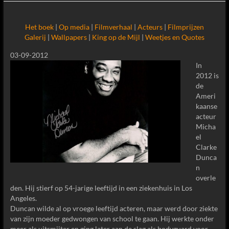
Het boek
|
Op media
|
Filmverhaal
|
Acteurs
|
Filmprijzen
Galerij
|
Wallpapers
|
King op de Mijl
|
Weetjes en Quotes
03-09-2012
In
2012 is
de
Ameri
kaanse
acteur
Micha
el
Clarke
Dunca
n
overle
den. Hij stierf op 54-jarige leeftijd in een ziekenhuis in Los
Angeles.
Duncan wilde al op vroege leeftijd acteren, maar werd door ziekte
van zijn moeder gedwongen van school te gaan. Hij werkte onder
meer als uitsmijter en ging later aan de slag als bodyguard voor