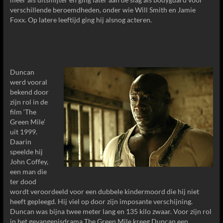
verschillende beroemdheden, onder wie Will Smith en Jamie
Foxx. Op latere leeftijd ging hij alsnog acteren.
Duncan
werd vooral
bekend door
zijn rol in de
film ‘The
Green Mile’
uit 1999.
Daarin
speelde hij
John Coffey,
een man die
ter dood
wordt veroordeeld voor een dubbele kindermoord die hij niet
heeft gepleegd. Hij viel op door zijn imposante verschijning.
Duncan was bijna twee meter lang en 135 kilo zwaar. Voor zijn rol
in het gevangenisdrama The Green Mile kreeg Duncan een