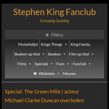
Stephen King Fanclub
Griezelig Gezellig
Menu
Mutatielijst
Kings Things
King Family
Boeken op titel
Boeken
Film op titel
Films
Specials
Fans
Fanclub
Winkelen
Nieuws
Special: The Green Mile | acteur
Michael Clarke Duncan overleden