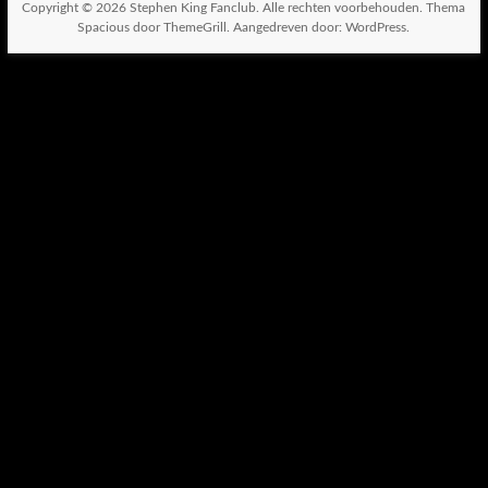
Copyright © 2026
Stephen King Fanclub
. Alle rechten voorbehouden. Thema
Spacious
door ThemeGrill. Aangedreven door:
WordPress
.