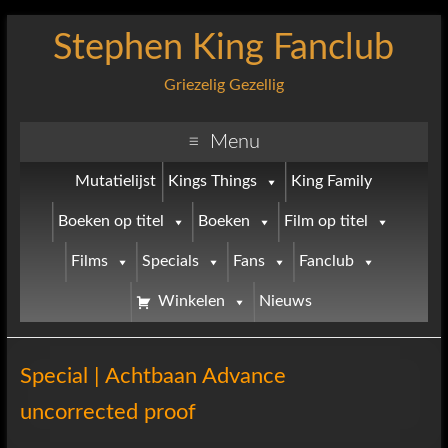
Stephen King Fanclub
Griezelig Gezellig
Menu
Mutatielijst
Kings Things
King Family
Boeken op titel
Boeken
Film op titel
Films
Specials
Fans
Fanclub
Winkelen
Nieuws
Special | Achtbaan Advance
uncorrected proof