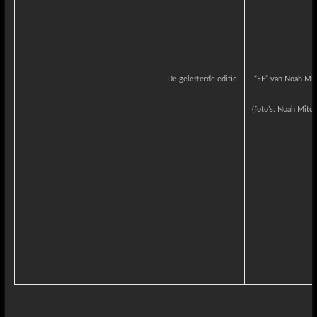
De geletterde editie
“FF” van Noah Mit
(foto’s: Noah Mitch