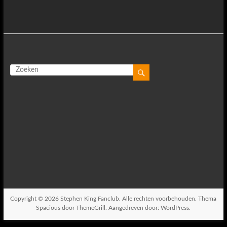
Copyright © 2026
Stephen King Fanclub
. Alle rechten voorbehouden. Thema
Spacious
door ThemeGrill. Aangedreven door:
WordPress
.