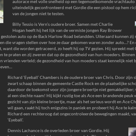
autorace met volle snelheid op een tegemoetkomende vrachtauto af
uiteindelijk geconfronteerd met Gordie die een pistool op hem ri
van de jongen niet te testen.
Billy Tessio is Vern’s oudere broer. Samen met Charlie
Hogan heeft hij het lijk van de vermiste jongen Ray Brower
n gestolen auto op de Back Harlow Road belandden. Uiteraard kunnen zij n
den die vragen stellen over hoe ze daar gekomen waren zonder auto…? En
, want die worden getraceerd, zo heeft hij op TV gezien. Hij spreekt met
ngen te praten en zij zweren dat op de gezondheid van hun moeders. Binne
n vrienden verteld; de gezondheid van hun moeders staat kennelijk niet b
 leven…
Richard ‘Eyeball’ Chambers is de oudere broer van Chris. Door zijn sl
zwart schaap binnen de gemeente Castle Rock en de plaatselijke scho
daardoor de toekomst voor zijn jongere broertje niet gemakkelijker; 
al een slechte naam! Hij kijkt rustig toe als Ace een brandende peuk 
gezicht van zijn kleine broertje, maar als het serieus wordt en Ace Chr
wil gaan, raakt hij toch enigszins in paniek en probeert hij Ace te kal
Richard een rechteroog dat ongecontroleerde bewegingen maakt, va
‘Eyeball’.
Dennis Lachance is de overleden broer van Gordie. Hij