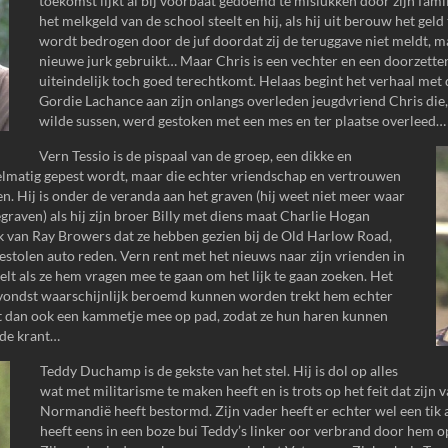
toekomst lijkt al bij voorbaat gedoemd te mislukken door zijn famil
het melkgeld van de school steelt en hij, als hij uit berouw het geld 
wordt bedrogen door de juf doordat zij de teruggave niet meldt, m
nieuwe jurk gebruikt… Maar Chris is een vechter en een doorzetter
uiteindelijk toch goed terechtkomt. Helaas begint het verhaal met
Gordie Lachance aan zijn onlangs overleden jeugdvriend Chris die, 
wilde sussen, werd gestoken met een mes en ter plaatse overleed…
Vern Tessio is de pispaal van de groep, een dikke en
elmatig gepest wordt, maar die echter vriendschap en vertrouwen
den. Hij is onder de veranda aan het graven (hij weet niet meer waar
egraven) als hij zijn broer Billy met diens maat Charlie Hogan
jk van Ray Browers dat ze hebben gezien bij de Old Harlow Road,
gestolen auto reden. Vern rent met het nieuws naar zijn vrienden in
t als ze hem vragen mee te gaan om het lijk te gaan zoeken. Het
vondst waarschijnlijk beroemd kunnen worden trekt hem echter
mt dan ook een kammetje mee op pad, zodat ze hun haren kunnen
 de krant…
Teddy Duchamp is de gekste van het stel. Hij is dol op alles
wat met militarisme te maken heeft en is trots op het feit dat zijn 
Normandië heeft bestormd. Zijn vader heeft er echter wel een tik
heeft eens in een boze bui Teddy’s linker oor verbrand door hem op