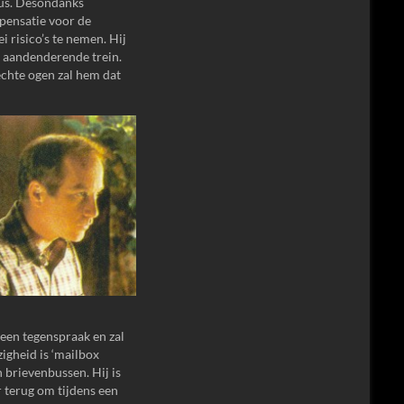
gus. Desondanks
pensatie voor de
i risico’s te nemen. Hij
en aandenderende trein.
lechte ogen zal hem dat
geen tegenspraak en zal
zigheid is ‘mailbox
 brievenbussen. Hij is
 terug om tijdens een