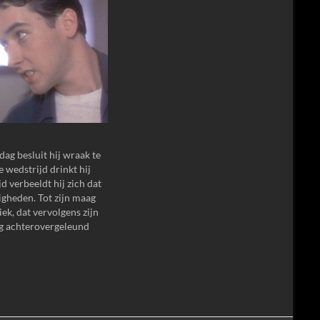
dag besluit hij wraak te
 wedstrijd drinkt hij
jd verbeeldt hij zich dat
igheden. Tot zijn maag
ek, dat vervolgens zijn
ig achterovergeleund