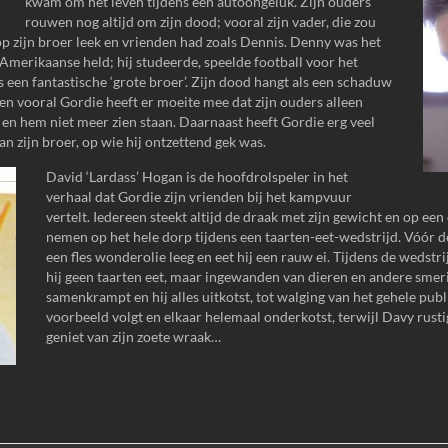
kwam om het leven tijdens een autoongeluk. Zijn ouders
rouwen nog altijd om zijn dood; vooral zijn vader, die zou
p zijn broer leek en vrienden had zoals Dennis. Denny was het
merikaanse held; hij studeerde, speelde football voor het
 een fantastische ‘grote broer’. Zijn dood hangt als een schaduw
en vooral Gordie heeft er moeite mee dat zijn ouders alleen
 hem niet meer zien staan. Daarnaast heeft Gordie erg veel
an zijn broer, op wie hij ontzettend gek was.
David ‘Lardass’ Hogan is de hoofdrolspeler in het
verhaal dat Gordie zijn vrienden bij het kampvuur
vertelt. Iedereen steekt altijd de draak met zijn gewicht en op een 
nemen op het hele dorp tijdens een taarten-eet-wedstrijd. Vóór de
een fles wonderolie leeg en eet hij een rauw ei. Tijdens de wedstri
hij geen taarten eet, maar ingewanden van dieren en andere smer
samenkrampt en hij alles uitkotst, tot walging van het gehele publi
voorbeeld volgt en elkaar helemaal onderkotst, terwijl Davy rust
geniet van zijn zoete wraak…