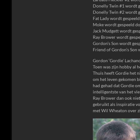
Donelly Twin #1 wordt 
Donelly Twin #2 wordt 
Fat Lady wordt gespeel
Moke wordt gespeeld do
Jack Mudgett wordt gesp
Ray Brower wordt gespee
Gordon’s Son wordt ges
Friend of Gordon’s Son 
Gordon ‘Gordie’ Lachance
Toen was zijn hobby al he
Thuis heeft Gordie het n
om het leven gekomen bij
had gehad dat Gordie om
intelligentste van het vi
Ray Brower dan ook niet a
gebruikt als inspiratie v
met Wil Wheaton over zij