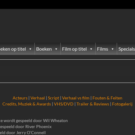
eken op titel
Boeken
Film op titel
Films
Specials
Acteurs
|
Verhaal
|
Script
|
Verhaal vs film
|
Fouten & Feiten
Credits, Muziek & Awards
|
VHS/DVD
|
Trailer & Reviews
|
Fotogalerij
ce wordt gespeeld door Wil Wheaton
espeeld door River Phoenix
eld door Jerry O’Connell