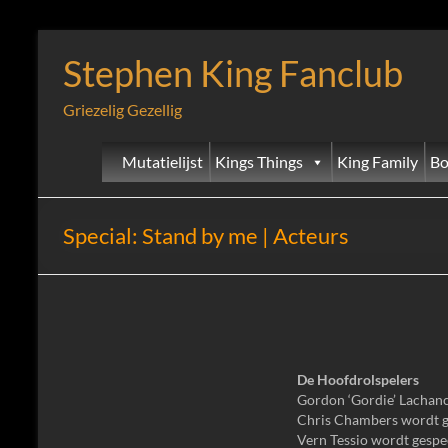
Stephen King Fanclub
Griezelig Gezellig
Mutatielijst
Kings Things
King Family
Bo
Special: Stand by me | Acteurs
De Hoofdrolspelers
Gordon ‘Gordie’ Lachan
Chris Chambers wordt g
Vern Tessio wordt gespe