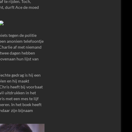
 te rijden. Toch,
cht, durft Ace de moed
iets tegen de politie
 een anoniem telefoontje
 Charlie af met niemand
n twee dagen hebben
ovenaan hun lijst van
echte gedrag is hij een
len en hij maakt
Chris heeft bij voorbaat
wil uitdrukken in het
is met een mes te lijf
meren. In het boek heeft
ndaar zijn bijnaam