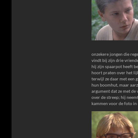
onzekere jongen die reg
vindt bij zijn drie vrien
hij zijn spaarpot heeft b
hoort praten over het li
terwijl ze daar met een 
hun boomhut, maar aarzel
argument dat ze met de 
over de streep; hij nee
kammen voor de foto in