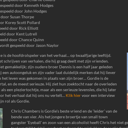
gespeeld door Kenneth Hodges
gespeeld door John Hodges
d door Susan Thorpe
or Korey Scott Pollard
eeld door Rick Elliott
ld door Kent Lutrell
peeld door Chance Quinn
wordt gespeeld door Jason Naylor
 is de hoofdrolspeler van het verhaal… op twaalfjarige leeftijd.
t schrijven van verhalen, die hij graag deelt met zijn vrienden.
iet gemakkelijk; zijn oudere broer Dennis is een half jaar geleden
 een autoongeluk en zijn vader laat duidelijk merken dat hij liever
 het leven was gekomen in plaats van zijn broer… Gordie is de
ertal, en de meest serieuze. Hij ziet hun zoektocht naar de overleden
ls een pleziertochtje, maar als een serieuze levensles, die hij later
oor het verhaal dat hij ons nu vertelt…
Klik hier
voor een interview
n rol als Gordie.
Chris Chambers is Gordie’s beste vriend en de ‘leider’ van de
bende van vier. Als het jongere broertje van small town
gangster ‘Eyeball’ en zoon van een alcoholist heeft Chris het niet g