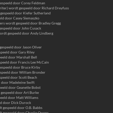
espeeld door Corey Feldman
iter) wordt gespeeld door Richard Dreyfuss
 gespeeld door Kiefer Sutherland
eeld door Casey Siemaszko
ers wordt gespeeld door Bradley Gregg
espeeld door John Cusack
wordt gespeeld door Andy Lindberg
gespeeld door Jason Oliver
peeld door Gary Riley
eeld door Marshall Bell
speeld door Francis Lee McCain
gespeeld door Bruce Kirby
speeld door William Bronder
peeld door Scott Beach
 door Madeleine Swift
peeld door Geanette Bobst
 gespeeld door Art Burke
eeld door Matt Williams
eld door Dick Durock
t gespeeld door O.B. Babbs
dt gespeeld door Charlie Owens