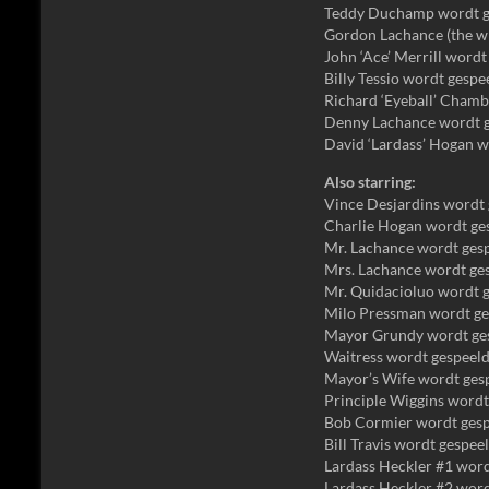
Teddy Duchamp wordt g
Gordon Lachance (the wr
John ‘Ace’ Merrill wordt
Billy Tessio wordt gesp
Richard ‘Eyeball’ Chamb
Denny Lachance wordt g
David ‘Lardass’ Hogan 
Also starring:
Vince Desjardins wordt 
Charlie Hogan wordt ges
Mr. Lachance wordt gesp
Mrs. Lachance wordt ge
Mr. Quidacioluo wordt 
Milo Pressman wordt ge
Mayor Grundy wordt ges
Waitress wordt gespeeld
Mayor’s Wife wordt ges
Principle Wiggins wordt
Bob Cormier wordt gesp
Bill Travis wordt gespe
Lardass Heckler #1 word
Lardass Heckler #2 wor