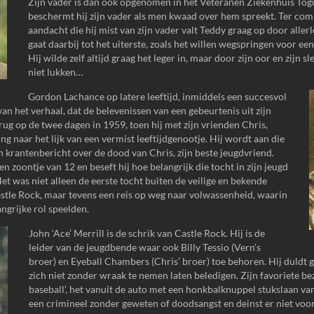
Zijn vader is dan ook opgenomen in het Veteranen Ziekenhuis To
beschermt hij zijn vader als men kwaad over hem spreekt. Ter com
aandacht die hij mist van zijn vader valt Teddy graag op door allerle
gaat daarbij tot het uiterste, zoals het willen wegspringen voor e
Hij wilde zelf altijd graag het leger in, maar door zijn oor en zijn s
niet lukken…
Gordon Lachance op latere leeftijd, inmiddels een succesvol
r van het verhaal, dat de belevenissen van een gebeurtenis uit zijn
terug op de twee dagen in 1959, toen hij met zijn vrienden Chris,
ng naar het lijk van een vermist leeftijdgenootje. Hij wordt aan die
 krantenbericht over de dood van Chris, zijn beste jeugdvriend.
een zoontje van 12 en beseft hij hoe belangrijk die tocht in zijn jeugd
et was niet alleen de eerste tocht buiten de veilige en bekende
stle Rock, maar tevens een reis op weg naar volwassenheid, waarin
ngrijke rol speelden.
John ‘Ace’ Merrill is de schrik van Castle Rock. Hij is de
leider van de jeugdbende waar ook Billy Tessio (Vern’s
broer) en Eyeball Chambers (Chris’ broer) toe behoren. Hij duldt 
zich niet zonder wraak te nemen laten beledigen. Zijn favoriete be
baseball’, het vanuit de auto met een honkbalknuppel stukslaan van
een crimineel zonder geweten of doodsangst en deinst er niet voor