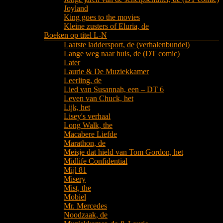
Joyland
King goes to the movies
Kleine zusters of Eluria, de
Boeken op titel L-N
Laatste laddersport, de (verhalenbundel)
Lange weg naar huis, de (DT comic)
Later
Laurie & De Muziekkamer
Leerling, de
Lied van Susannah, een – DT 6
Leven van Chuck, het
Lijk, het
Lisey's verhaal
Long Walk, the
Macabere Liefde
Marathon, de
Meisje dat hield van Tom Gordon, het
Midlife Confidential
Mijl 81
Misery
Mist, the
Mobiel
Mr. Mercedes
Noodzaak, de