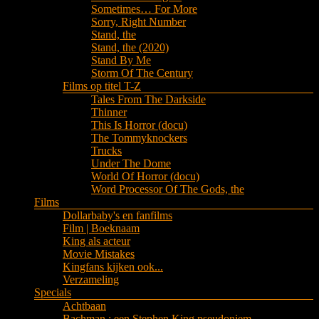
Sometimes… For More
Sorry, Right Number
Stand, the
Stand, the (2020)
Stand By Me
Storm Of The Century
Films op titel T-Z
Tales From The Darkside
Thinner
This Is Horror (docu)
The Tommyknockers
Trucks
Under The Dome
World Of Horror (docu)
Word Processor Of The Gods, the
Films
Dollarbaby's en fanfilms
Film | Boeknaam
King als acteur
Movie Mistakes
Kingfans kijken ook...
Verzameling
Specials
Achtbaan
Bachman : een Stephen King pseudoniem