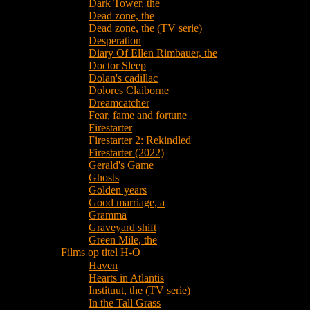
Dark Tower, the
Dead zone, the
Dead zone, the (TV serie)
Desperation
Diary Of Ellen Rimbauer, the
Doctor Sleep
Dolan's cadillac
Dolores Claiborne
Dreamcatcher
Fear, fame and fortune
Firestarter
Firestarter 2: Rekindled
Firestarter (2022)
Gerald's Game
Ghosts
Golden years
Good marriage, a
Gramma
Graveyard shift
Green Mile, the
Films op titel H-O
Haven
Hearts in Atlantis
Instituut, the (TV serie)
In the Tall Grass