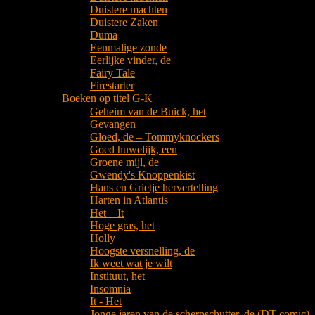
Duistere machten
Duistere Zaken
Duma
Eenmalige zonde
Eerlijke vinder, de
Fairy Tale
Firestarter
Boeken op titel G-K
Geheim van de Buick, het
Gevangen
Gloed, de – Tommyknockers
Goed huwelijk, een
Groene mijl, de
Gwendy's Knoppenkist
Hans en Grietje hervertelling
Harten in Atlantis
Het – It
Hoge gras, het
Holly
Hoogste versnelling, de
Ik weet wat je wilt
Instituut, het
Insomnia
It - Het
Jonge jaren van de scherpschutter, de (DT comic)