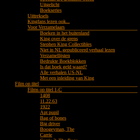
Uitgelicht
Boekseries
Uittreksels
Kingfans lezen ook...
Voor Verzamelaars
Boeken in het buitenland
King over de grens
Stephen King Collectibles
Niet in NL gepubliceerd verhaal lezen
Verzamellijsten
Bedrukte Boekblokken
Is dat boek geld waard?
Alle verhalen US-NL
Met een inleiding van King
Film op titel
Films op titel 1-C
1408
11.22.63
1922
Apt pupil
Bag of bones
Big driver
Boogeyman, The
Carrie