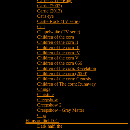
Carrie 2: The Rage
Carrie (2002)
Carrie (2013)
Cat's eye
Castle Rock (TV serie)
Cell
Chapelwaite (TV serie)
Children of the corn
Children of the corn II
Children of the corn III
Children of the corn IV
Children of the corn V
Children of the corn 666
Children of the corn: Revelation
Children of the corn (2009)
Children of the corn: Genesis
Children of The corn: Runaway
Chinga
Christine
Creepshow
Creepshow 2
Creepshow - Gray Matter
Cujo
Films op titel D-G
Dark half, the