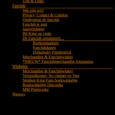
Urls & Links
Fanclub
Wie zijn wij?
Privacy, Contact & Colofon
Ondersteun de fanclub
Fanclub te gast
Jaarverslagen
Bij King op visite
De Fanclub organiseert…
Boekenmarkten
Fanclubdagen
Dollarbaby Filmfestival
Merchandise & Fanclubwinkel
*NIEUW* Fanclubmerchandise fotopagina
Winkelen
Merchandise & Fanclubwinkel
Verzendkosten, No claimer en Tips
Stephen King Fans boekwinkeltje
Boekwinkeltje Discordia
MM Printworks
Nieuws
Special: Dreamcatcher |