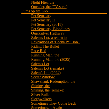
Night Flier, the
Outsider, the (TV-serie)
Films op titel P-S
Pet Sematary
Pet Sematary II
Pet Sematary (2019)
Pet Sematary, Bloodlines
Quicksilver Highway
Salem's Lot, a return to
Revelations of 'Becka Paulson..
Riding The Bullet
Rose Red
Running Man, the
Running Man, the (2025)
Salem's Lot
Salem's Lot (remake)
Salem’s Lot (2024)
Secret Window
Shawshank Redemption, the
Shining, the
Shining, the (remake)
Silver Bullet
Sleepwalkers
Sometimes They Come Back
Sometimes… Again