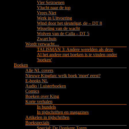
Vier Seizoenen
Vlucht naar de top
Vrees Niet
Werk in Uitvoering
Wind door het sleutelgat, de – DT 8
Wisseling van de wacht
Wolven van de Calla – DT 5
Zwart huis
Wordt verwacht…
TALISMAN 3: Andere werelden als deze
Al het andere met boeken is te vinden onder
'boeken'
Boeken
Alle NL covers
Nieuwe Kingfan: welk boek 'moet' eerst?
E-books NL
Audio | Luisterboeken
Comics
Boeken over King
Korte verhalen
In bundels
In tijdschriften en magazines
Artikelen in tijdschriften
Boekspecials
Special: De Donkere Toren