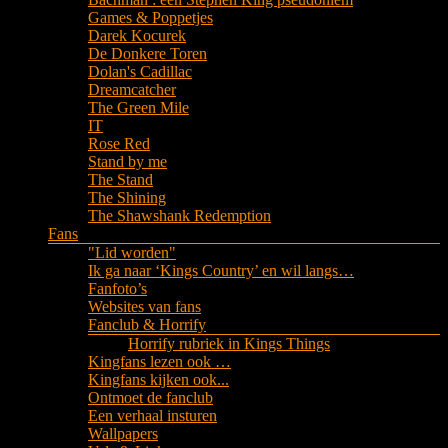
Games & Poppetjes
Darek Kocurek
De Donkere Toren
Dolan's Cadillac
Dreamcatcher
The Green Mile
IT
Rose Red
Stand by me
The Stand
The Shining
The Shawshank Redemption
Fans
"Lid worden"
Ik ga naar ‘Kings Country’ en wil langs…
Fanfoto’s
Websites van fans
Fanclub & Horrify
Horrify rubriek in Kings Things
Kingfans lezen ook …
Kingfans kijken ook...
Ontmoet de fanclub
Een verhaal insturen
Wallpapers