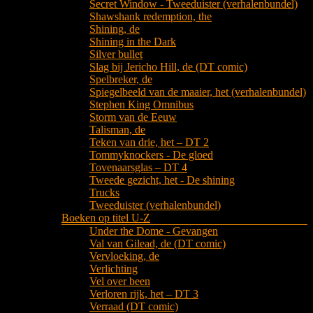
Secret Window - Tweeduister (verhalenbundel)
Shawshank redemption, the
Shining, de
Shining in the Dark
Silver bullet
Slag bij Jericho Hill, de (DT comic)
Spelbreker, de
Spiegelbeeld van de maaier, het (verhalenbundel)
Stephen King Omnibus
Storm van de Eeuw
Talisman, de
Teken van drie, het – DT 2
Tommyknockers - De gloed
Tovenaarsglas – DT 4
Tweede gezicht, het - De shining
Trucks
Tweeduister (verhalenbundel)
Boeken op titel U-Z
Under the Dome - Gevangen
Val van Gilead, de (DT comic)
Vervloeking, de
Verlichting
Vel over been
Verloren rijk, het – DT 3
Verraad (DT comic)