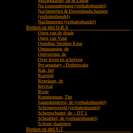
Muziekkamer, de & Laurie
Na zonsondergang (verhalenbundel)
Nachtmerries & Droomlandschappen
(verhalenbundel)
Nachtmerries (verhalenbundel)
Boeken op titel O-R-S
Ogen van de draak
Ogen van Vuur
Omnibus Stephen King
Ontsnapping, de
Ontvoering, de
Over leven en schrijven
Pet sematary - Dodenwake
Rak, het
Razernij
Regelaars, de
Revival
Rosie
Runningman, The
Satanskinderen, de (verhalenbundel)
Schemerwereld (verhalenbundel)
Scherpschutter, de – DT 1
Schnabbel, de (verhalenbundel)
Schone slaapsters
Boeken op titel S-T