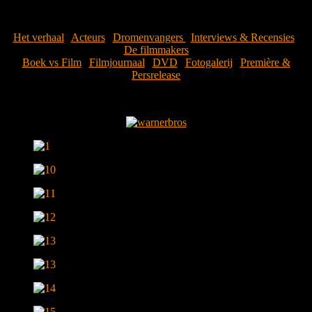
Fotogalerij
Het verhaal
|
Acteurs
|
Dromenvangers
|
Interviews & Recensies
|
De filmmakers
Boek vs Film
|
Filmjournaal
|
DVD
|
Fotogalerij
|
Première &
Persrelease
Alle foto’s zijn gebruikt met uitdrukkelijke toestemming van