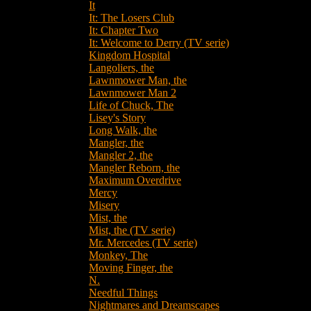
It
It: The Losers Club
It: Chapter Two
It: Welcome to Derry (TV serie)
Kingdom Hospital
Langoliers, the
Lawnmower Man, the
Lawnmower Man 2
Life of Chuck, The
Lisey's Story
Long Walk, the
Mangler, the
Mangler 2, the
Mangler Reborn, the
Maximum Overdrive
Mercy
Misery
Mist, the
Mist, the (TV serie)
Mr. Mercedes (TV serie)
Monkey, The
Moving Finger, the
N.
Needful Things
Nightmares and Dreamscapes