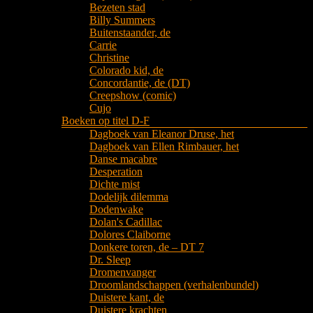
Bezeten stad
Billy Summers
Buitenstaander, de
Carrie
Christine
Colorado kid, de
Concordantie, de (DT)
Creepshow (comic)
Cujo
Boeken op titel D-F
Dagboek van Eleanor Druse, het
Dagboek van Ellen Rimbauer, het
Danse macabre
Desperation
Dichte mist
Dodelijk dilemma
Dodenwake
Dolan's Cadillac
Dolores Claiborne
Donkere toren, de – DT 7
Dr. Sleep
Dromenvanger
Droomlandschappen (verhalenbundel)
Duistere kant, de
Duistere krachten