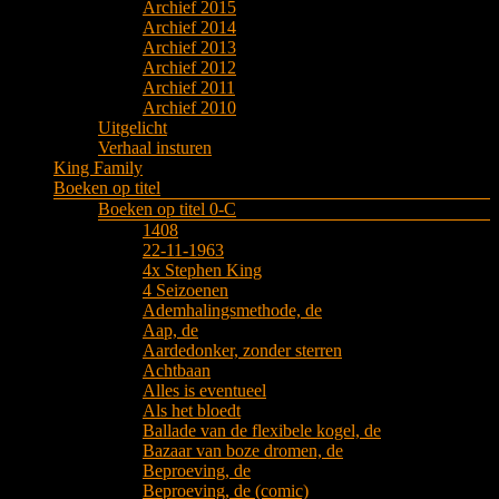
Archief 2015
Archief 2014
Archief 2013
Archief 2012
Archief 2011
Archief 2010
Uitgelicht
Verhaal insturen
King Family
Boeken op titel
Boeken op titel 0-C
1408
22-11-1963
4x Stephen King
4 Seizoenen
Ademhalingsmethode, de
Aap, de
Aardedonker, zonder sterren
Achtbaan
Alles is eventueel
Als het bloedt
Ballade van de flexibele kogel, de
Bazaar van boze dromen, de
Beproeving, de
Beproeving, de (comic)